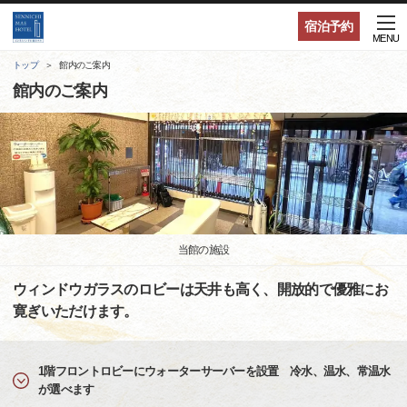
宿泊予約
MENU
トップ
館内のご案内
館内のご案内
当館の施設
ウィンドウガラスのロビーは天井も高く、開放的で優雅にお
寛ぎいただけます。
1階フロントロビーにウォーターサーバーを設置 冷水、温水、常温水
が選べます