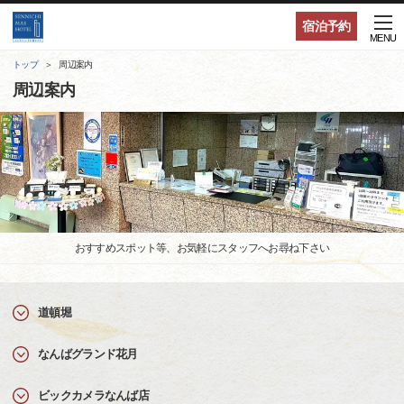
宿泊予約
MENU
トップ
周辺案内
周辺案内
おすすめスポット等、お気軽にスタッフへお尋ね下さい
道頓堀
なんばグランド花月
ビックカメラなんば店