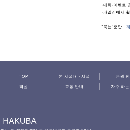
·대회·이벤트 
·패밀리에서 
"묵는"뿐만
…
계
TOP
본 시설내・시설
관광 
객실
교통 안내
자주 하는
E HAKUBA