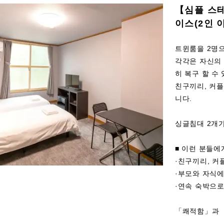
【심플 스
이스(2인 
트윈룸을 2명
각각은 자신의
히 복구 할 수
친구끼리, 커플
니다.
싱글침대 2개
■ 이런 분들에
·친구끼리, 커
·부모와 자식
·연속 숙박으로
「쾌적함」과 