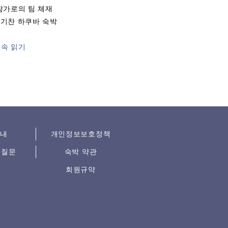
참가로의 팀 체재
활기찬 하쿠바 숙박
속 읽기
안내
개인정보보호정책
 질문
숙박 약관
회원규약