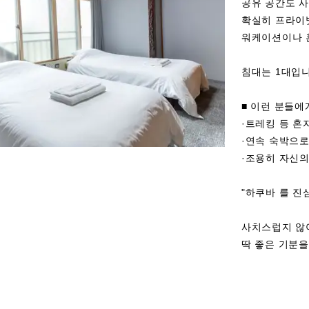
공유 공간도 사
확실히 프라이빗
워케이션이나 
침대는 1대입니
■ 이런 분들에
·트레킹 등 혼
·연속 숙박으로
·조용히 자신의
"하쿠바 를 진
사치스럽지 않아
딱 좋은 기분을