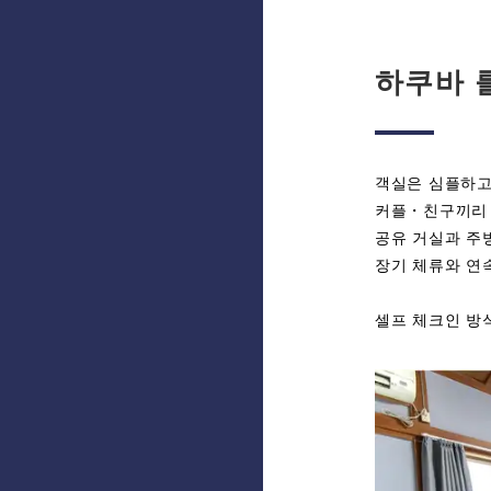
하쿠바 
객실은 심플하고
커플・친구끼리・
공유 거실과 주
장기 체류와 연
셀프 체크인 방식