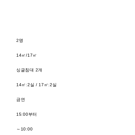
2명
14㎡/17㎡
싱글침대 2개
14㎡:2실 / 17㎡:2실
금연
15:00부터
～10:00