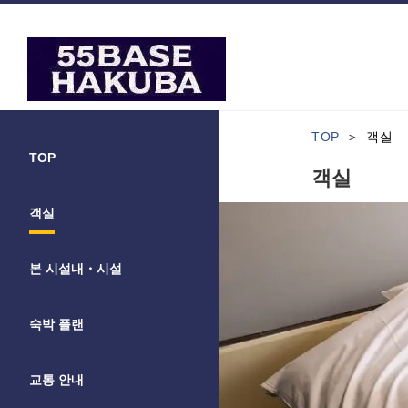
TOP
객실
TOP
객실
객실
본 시설내・시설
숙박 플랜
교통 안내