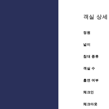
객실 상세
정원
넓이
침대 종류
객실 수
흡연 여부
체크인
체크아웃