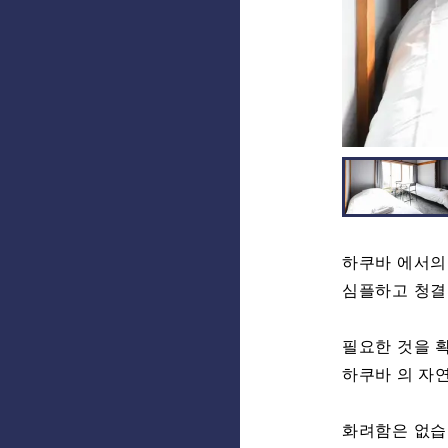
하쿠바 에서의
심플하고 청결
필요한 것을 
하쿠바 의 자
화려함은 없습