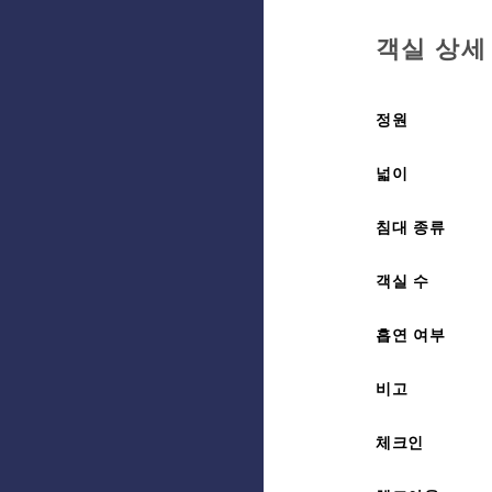
객실 상세
정원
넓이
침대 종류
객실 수
흡연 여부
비고
체크인