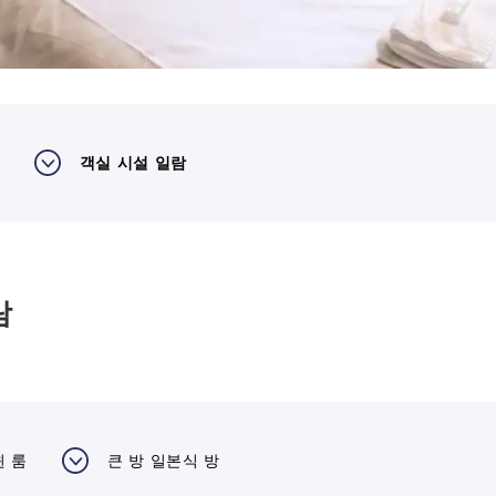
객실 시설 일람
람
윈 룸
큰 방 일본식 방