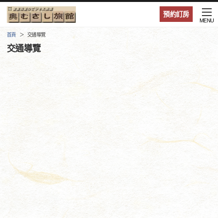
預約訂房
MENU
首頁
交通導覽
交通導覽