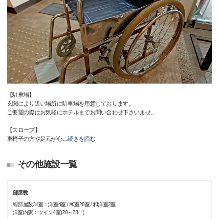
【駐車場】
玄関により近い場所に駐車場を用意しております。
ご要望の際はお気軽にホテルまでお問い合わせ下さいませ。
【スロープ】
車椅子の方や足元が心
…
続きを読む
その他施設一覧
部屋数
総部屋数34室：洋室4室 / 和室28室 / 和洋室2室
洋室内訳：ツイン4室(20～23㎡)