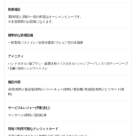
部屋補足
3階和室と2階の一部の和室はオーシャンビューです。
※全室禁煙のお部屋になります。
標準的な部屋設備
一部客室バストイレ / 全室冷暖房 / テレビ / 空の冷蔵庫
アメニティ
ハンドタオル / 歯ブラシ・歯磨き粉 / バスタオル / シャンプー / リンス / ボディーソープ
/ 石鹸 / 浴衣 / シャワートイレ
施設内容
卓球(有料) / 宴会場(有料) / バーベキュー(有料) / 製氷機 / 乾燥室(有料) / ビリヤード(有
料)
サービス&レジャー(手配含む)
マッサージ(有料) / 貸自転車
現地で利用可能なクレジットカード