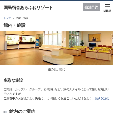
国民宿舎あらふねリゾート
宿泊予約
MENU
トップ
館内・施設
館内・施設
旅の思い出に
多彩な施設
ご夫婦、カップル、グループ、団体旅行など、旅のスタイルによって愉しみ方はい
ろいろですが、
ご滞在中のお客様がより快適に、より愉しくお過ごしいただけるよう
…
続きを読む
館内のご案内