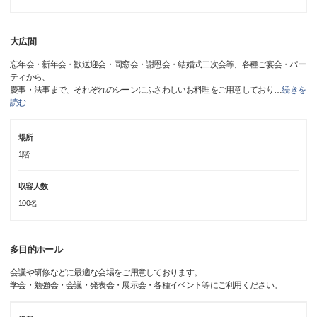
大広間
忘年会・新年会・歓送迎会・同窓会・謝恩会・結婚式二次会等、各種ご宴会・パー
ティから、
慶事・法事まで、それぞれのシーンにふさわしいお料理をご用意しており
…
続きを
読む
場所
1階
収容人数
100名
多目的ホール
会議や研修などに最適な会場をご用意しております。
学会・勉強会・会議・発表会・展示会・各種イベント等にご利用ください。