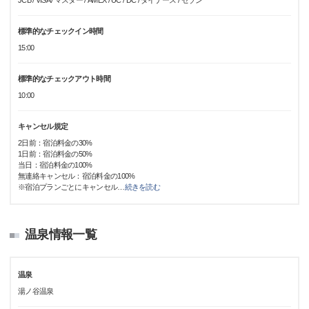
JCB / VISA / マスター / AMEX / UC / DC / ダイナース / セゾン
標準的なチェックイン時間
15:00
標準的なチェックアウト時間
10:00
キャンセル規定
2日前：宿泊料金の30%
1日前：宿泊料金の50%
当日：宿泊料金の100%
無連絡キャンセル：宿泊料金の100%
※宿泊プランごとにキャンセル
…
続きを読む
温泉情報一覧
温泉
湯ノ谷温泉