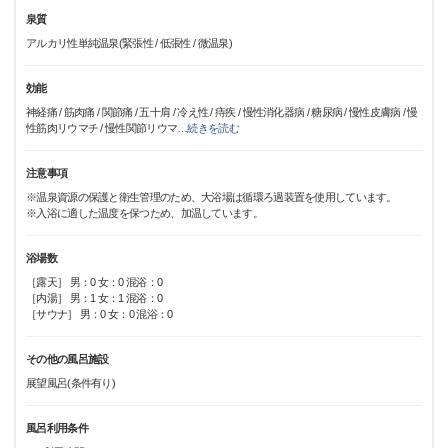
泉質
アルカリ性単純温泉(緊張性 / 低張性 / 微温泉)
効能
神経痛 / 筋肉痛 / 関節痛 / 五十肩 / 冷え性 / 痔疾 / 慢性消化器病 / 糖尿病 / 慢性皮膚病 / 慢
性筋肉リウマチ / 慢性関節リウマ
…
続きを読む
注意事項
※温泉資源の保護と衛生管理のため、大浴場は循環ろ過装置を使用しています。
※入浴に適した温度を保つため、加温しています。
浴場数
［露天］ 男：0 女：0 混浴：0
［内湯］ 男：1 女：1 混浴：0
［サウナ］ 男：0 女：0 混浴：0
その他の風呂施設
展望風呂(条件有り)
風呂利用条件