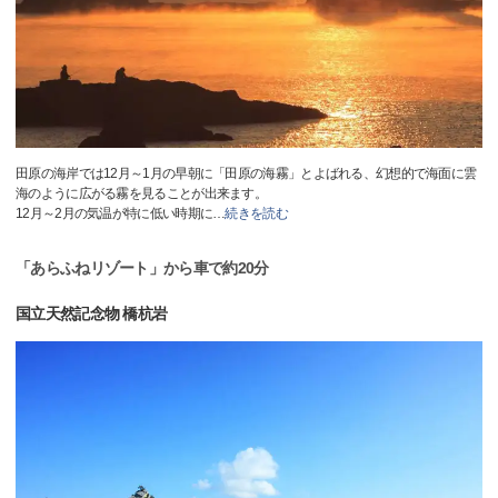
田原の海岸では12月～1月の早朝に「田原の海霧」とよばれる、幻想的で海面に雲
海のように広がる霧を見ることが出来ます。
12月～2月の気温が特に低い時期に
…
続きを読む
「あらふねリゾート」から車で約20分
国立天然記念物 橋杭岩