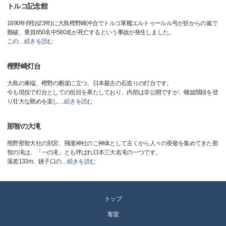
トルコ記念館
1890年(明治23年)に大島樫野崎沖合でトルコ軍艦エルトゥールル号が折からの嵐で
難破、乗員650名中580名が死亡するという事故が発生しました。
この
…
続きを読む
樫野崎灯台
大島の東端、樫野の断崖に立つ、日本最古の石造りの灯台です。
今も現役で灯台としての役目を果たしており、内部は非公開ですが、螺旋階段を登
り壮大な眺めを楽し
…
続きを読む
那智の大滝
熊野那智大社の別宮、飛瀧神社のご神体として古くから人々の畏敬を集めてきた那
智の滝は、「一の滝」とも呼ばれ日本三大名滝の一つです。
落差133m、銚子口の
…
続きを読む
トップ
客室