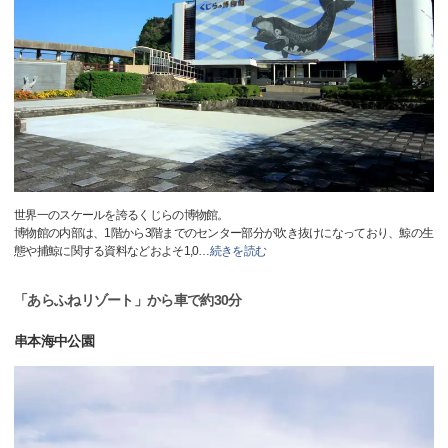
世界一のスケールを誇るくじらの博物館。
博物館の内部は、1階から3階までのセンター部分が吹き抜けになっており、鯨の生
態や捕鯨に関する資料などおよそ1,0
…
続きを読む
「あらふねリゾート」から車で約30分
串本海中公園