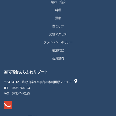
館内・施設
料理
温泉
過ごし方
交通アクセス
プライバシーポリシー
宿泊約款
会員規約
国民宿舎あらふねリゾート
〒
649-4112
和歌山県東牟婁郡串本町田原２５１８
TEL
0735-74-0124
FAX
0735-74-0125