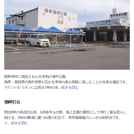
昭和45年に指定された日本初の海中公園。
熱帯・亜熱帯の海中世界が広がる串本の海を気軽に楽しむことが出来る施設です。
マリンパビリオンには長さ24mの水
…
続きを読む
潮岬灯台
明治6年の初点灯以来、100余年もの間、海上交通の要所として沖行く船を照らし
続ける、30mの断崖に建つ白亜の灯台で、本州最南端のシンボル的存在です。
イ
…
続きを読む