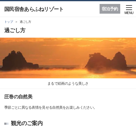
国民宿舎あらふねリゾート
宿泊予約
MENU
トップ
過ごし方
過ごし方
まるで絵画のような美しさ
圧巻の自然美
季節ごとに異なる表情を見せる自然美をお楽しみください。
観光のご案内