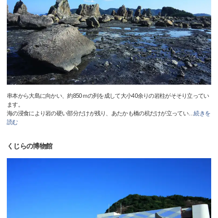
串本から大島に向かい、約850ｍの列を成して大小40余りの岩柱がそそり立ってい
ます。
海の浸食により岩の硬い部分だけが残り、あたかも橋の杭だけが立ってい
…
続きを
読む
くじらの博物館