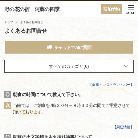
野の花の宿 阿蘇の四季
宿泊予約
MENU
トップ
よくあるお問合せ
よくあるお問合せ
チャットでAIに質問
【
食事・レストラン・バー
】
朝食の時間について教えて下さい。
当館では、ご朝食を7時３０分～８時３０分の間でご用意させて
頂いております。
【
周辺情報
】
阿蘇の火文字焼き＆火振り神事について。