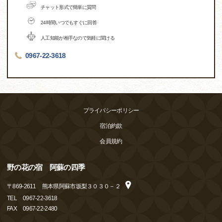
チャット形式で簡単に質問
24時間いつでもすぐに回答
人工知能が相手なので気軽に聞ける
0967-22-3618
プライバシーポリシー
宿泊約款
会員規約
野の花の宿 阿蘇の四季
〒
869-2611
熊本県阿蘇市坂梨３０３０－２
TEL
0967-22-3618
FAX
0967-22-2480