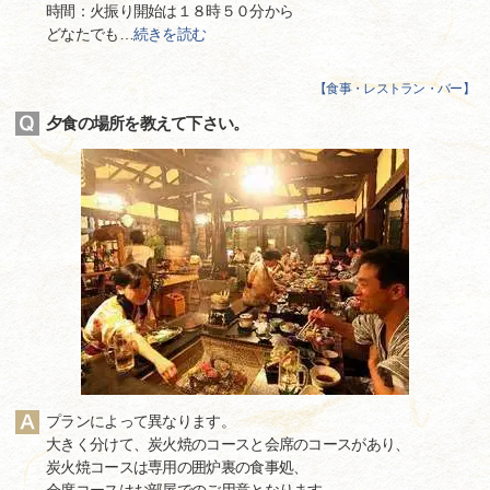
時間：火振り開始は１８時５０分から
どなたでも
…
続きを読む
【
食事・レストラン・バー
】
夕食の場所を教えて下さい。
プランによって異なります。
大きく分けて、炭火焼のコースと会席のコースがあり、
炭火焼コースは専用の囲炉裏の食事処、