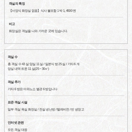
객실의 특징
【서양식 화장실 없음】식사 불포함 1 박 1, 4500 엔
비고
화장실은 객실을 나와 가까운 곳에 있습니다.
객실 수
총 객실 수 43 실:양실 11 실 / 일본식 방 25 실 / 기타 6 개
양실 내역:트윈 11 실(25 ~ 30㎡)
객실 추가
기타 6 방은 아와노쇼 별관 6 방입니다
표준 객실 시설
일부 객실 욕실 화장실 / 전실 냉난방 / 텔레비전 / 빈 냉장고
인터넷 관련
모든 객실 대응