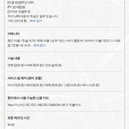
[연결 방법]무선 LAN
[PC 임대]없음
[인터넷 연결]무료
무선 LAN 대응의 객실도 일부 있습니다.
기타 인터넷 환
…
계속 읽기
어메니티
핸드 타올 / 칫솔·치약 / 목욕 타올 / 샴푸 / 린스 / 바디 클렌저 / 유카타 / 이불 / 면도기 / 샤워
캡 / 면봉 / 빗·브러
…
계속 읽기
시설 내용
연회장(유료) / 바베큐(유료) / 건조실(유료)
서비스 및 레저 (준비 포함)
마사지(유료) / 래프팅(유료) / 체육관(유료) / 그랜드(유료) / 테니스(유료)
현지에서 사용 가능한 신용 카드
Visa / 마스터 / UC / DC / NICOS / SAISON / UFJ / 직불카드
표준 체크인 시간
16:00