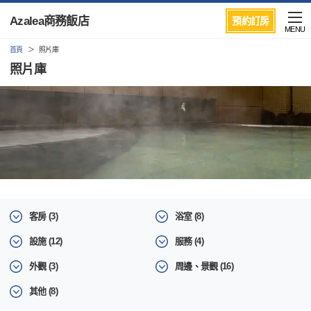
Azalea商務飯店
預約訂房
MENU
首頁
照片庫
照片庫
客房 (3)
浴室 (8)
設施 (12)
服務 (4)
外觀 (3)
周邊、景觀 (16)
其他 (8)