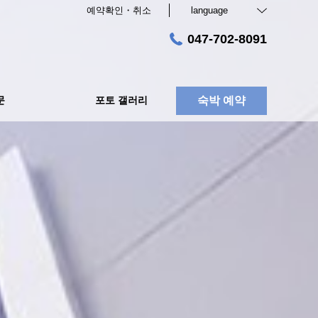
예약확인・취소
language
047-702-8091
문
포토 갤러리
숙박 예약