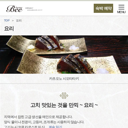
숙박 예약
MENU
TOP
요리
요리
카츠오노 시오타타키
고치 맛있는 것을 만끽 ~ 요리 ~
지역에서 잡힌 고급 생선을 메인으로 제공합니다.
양식 물이나 전갱이, 고등어, 조개류는 사용하지 않습니다.
고기는 시코쿠 카르스트의 산,
…
계속 읽기