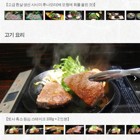
【고급 흰살 생선 사시미 후나모리(배 모형에 회를 올린 것)】
고기 요리
【토사 흑소 등심 스테이크 100g × 2 인분】