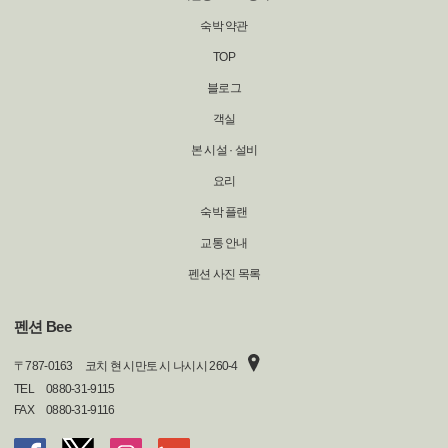
숙박 약관
TOP
블로그
객실
본 시설 · 설비
요리
숙박 플랜
교통 안내
펜션 사진 목록
펜션 Bee
〒
787-0163
코치 현 시만토 시 나시시 260-4
TEL
0880-31-9115
FAX
0880-31-9116