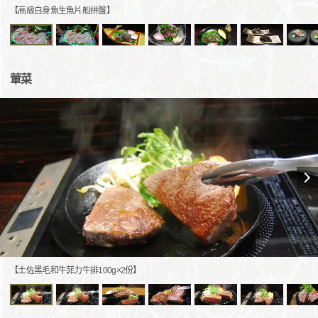
【高級白身魚生魚片船拼盤】
葷菜
【土佐黑毛和牛菲力牛排100g×2份】