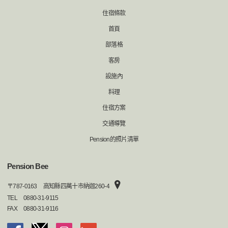
住宿條款
首頁
部落格
客房
設施內
料理
住宿方案
交通導覽
Pension的照片清單
Pension Bee
〒
787-0163
高知縣四萬十市納迦260-4
TEL
0880-31-9115
FAX
0880-31-9116