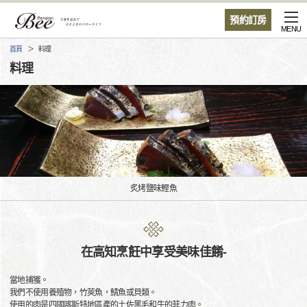
預約訂房
MENU
首頁
料理
料理
炙烤鹽味鰹魚
在高知烹飪中享受美味佳餚-
當地捕獲。
我們不使用養殖物，竹莢魚，鯖魚或貝類。
使用的肉是四國喀斯特地區產的土佐黑毛和牛的菲力肉。