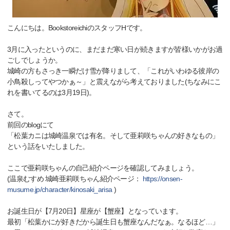
こんにちは。BookstoreichiのスタッフHです。
3月に入ったというのに、まだまだ寒い日が続きますが皆様いかがお過
ごしでしょうか。
城崎の方もさっき一瞬だけ雪が降りまして、「これがいわゆる彼岸の
小鳥殺しってやつかぁ～」と震えながら考えておりました(ちなみにこ
れを書いてるのは3月19日)。
さて。
前回のblogにて
「松葉カニは城崎温泉では有名。そして亜莉咲ちゃんの好きなもの」
という話をいたしました。
ここで亜莉咲ちゃんの自己紹介ページを確認してみましょう。
(温泉むすめ 城崎亜莉咲ちゃん紹介ページ：
https://onsen-
musume.jp/character/kinosaki_arisa
)
お誕生日が【7月20日】星座が【蟹座】となっています。
最初「松葉かにが好きだから誕生日も蟹座なんだなぁ。なるほど…」