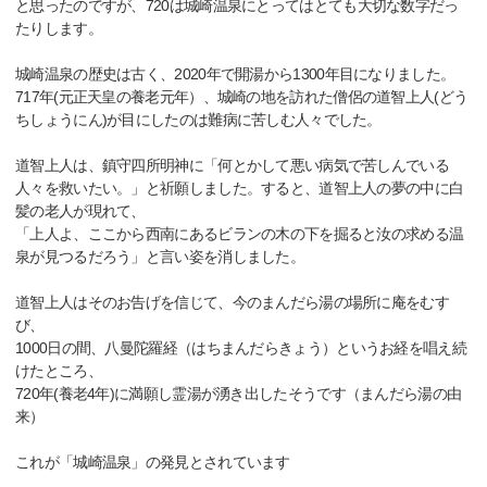
と思ったのですが、720は城崎温泉にとってはとても大切な数字だっ
たりします。
城崎温泉の歴史は古く、2020年で開湯から1300年目になりました。
717年(元正天皇の養老元年）、城崎の地を訪れた僧侶の道智上人(どう
ちしょうにん)が目にしたのは難病に苦しむ人々でした。
道智上人は、鎮守四所明神に「何とかして悪い病気で苦しんでいる
人々を救いたい。」と祈願しました。すると、道智上人の夢の中に白
髪の老人が現れて、
「上人よ、ここから西南にあるビランの木の下を掘ると汝の求める温
泉が見つるだろう」と言い姿を消しました。
道智上人はそのお告げを信じて、今のまんだら湯の場所に庵をむす
び、
1000日の間、八曼陀羅経（はちまんだらきょう）というお経を唱え続
けたところ、
720年(養老4年)に満願し霊湯が湧き出したそうです（まんだら湯の由
来）
これが「城崎温泉」の発見とされています