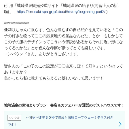
(引用「城崎温泉観光公式サイト「城崎温泉の始まり(同智上人の祈
願)」：
https://kinosaki-spa.gr.jp/about/history/beginning-part2/
)
********************
亜莉咲ちゃんに限らず、色んな温むすの自己紹介を見ていると「この
子の好きな物ってここの温泉地の名産品なんだな」とか「もしかして
この子の服のデザインってこういう伝説があるからそれに近い形にな
ってるのかな」とか色んな考察が捗ってとても楽しいです。
エンバウンドさん、ありがとうございます。
皆さんの「この子のこの設定が〇〇由来っぽくて好き」というのって
ありますか？
良かったら私に教えてもらえると嬉しいなって思います！
城崎温泉の素泊まりプラン 書店＆カフェバーが運営のゲストハウスです！
＜個室＞徒歩３０秒で温泉と城崎ロープウェー！テラス付き
シングル
です！