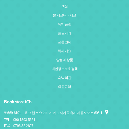
객실
본 시설내・시설
숙박 플랜
즐길거리
교통 안내
회사 개요
당점의 상품
개인정보보호정책
숙박 약관
회원규약
Book store iChi
〒
669-6101
효고 현 토요오카 시 키노사키쵸 유시마 유노모토 605-1
TEL
090-1893-5621
FAX
0796-32-2827