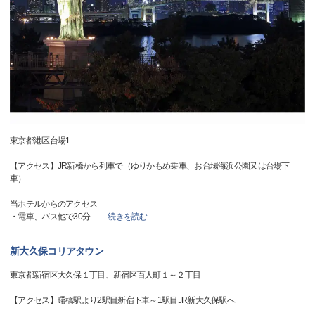
東京都港区台場1
【アクセス】JR新橋から列車で（ゆりかもめ乗車、お台場海浜公園又は台場下
車）
当ホテルからのアクセス
・電車、バス他で30分
…
続きを読む
新大久保コリアタウン
東京都新宿区大久保１丁目、新宿区百人町１～２丁目
【アクセス】曙橋駅より2駅目新宿下車～1駅目JR新大久保駅へ