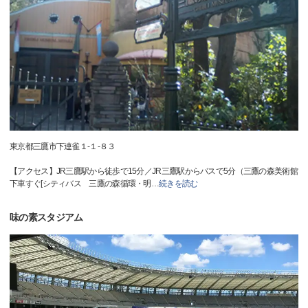
東京都三鷹市下連雀１-１-８３
【アクセス】JR三鷹駅から徒歩で15分／JR三鷹駅からバスで5分（三鷹の森美術館
下車すぐ[シティバス 三鷹の森循環・明
…
続きを読む
味の素スタジアム