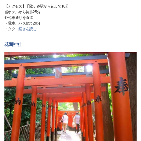
【アクセス】千駄ケ谷駅から徒歩で10分
当ホテルから徒歩25分
外苑東通りを直進
・電車、バス他で20分
・タク
…
続きを読む
花園神社