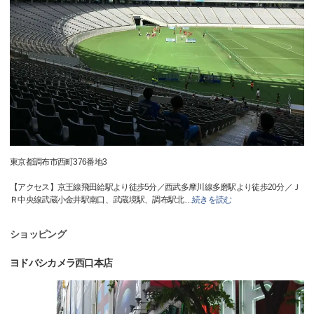
東京都調布市西町376番地3
【アクセス】京王線飛田給駅より徒歩5分／西武多摩川線多磨駅より徒歩20分／Ｊ
Ｒ中央線武蔵小金井駅南口、武蔵境駅、調布駅北
…
続きを読む
ショッピング
ヨドバシカメラ西口本店