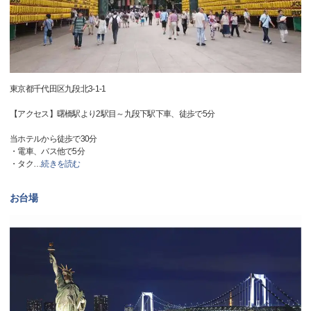
東京都千代田区九段北3-1-1
【アクセス】曙橋駅より2駅目～九段下駅下車、徒歩で5分
当ホテルから徒歩で30分
・電車、バス他で5分
・タク
…
続きを読む
お台場