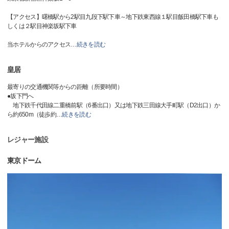
【アクセス】曙橋駅から2駅目九段下駅下車～地下鉄東西線１駅目飯田橋駅下車も
しくは２駅目神楽坂駅下車
当ホテルからのアクセス
…
続きを読む
皇居
最寄りの交通機関等からの距離（所要時間）
●坂下門へ
地下鉄千代田線二重橋前駅（6番出口）又は地下鉄三田線大手町駅（D2出口）か
ら約650m（徒歩約
…
続きを読む
レジャー施設
東京ドーム