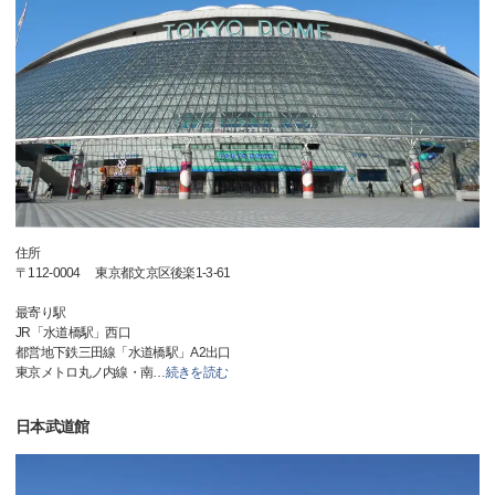
住所
〒112-0004 東京都文京区後楽1-3-61
最寄り駅
JR「水道橋駅」西口
都営地下鉄三田線「水道橋駅」A2出口
東京メトロ丸ノ内線・南
…
続きを読む
日本武道館