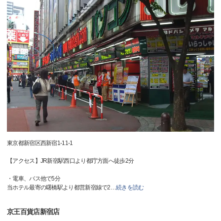
東京都新宿区西新宿1-11-1
【アクセス】JR新宿駅西口より都庁方面へ徒歩2分
・電車、バス他で5分
当ホテル最寄の曙橋駅より都営新宿線で2
…
続きを読む
京王百貨店新宿店