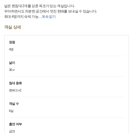
넓은 퀸침대 2개를 갖춘 욕조가 있는 객실입니다.
우아하면서도 차분한 공간에서 멋진 한때를 보내실 수 있습니다.
최대 4명까지 숙박 가능
…
계속 읽기
객실 상세
정원
4명
넓이
30㎡
침대 종류
퀸베드×2
객실 수
6실
흡연 여부
금연