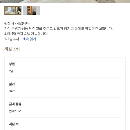
퀸침대 2개입니다.
간이 주방과 냉동 냉장고를 갖추고 있으며 장기 체류에도 적합한 객실입니다.
최대 4명까지 숙박 가능합니다.
※1명부터
…
계속 읽기
객실 상세
정원
4명
넓이
30㎡
침대 종류
퀸베드×2
객실 수