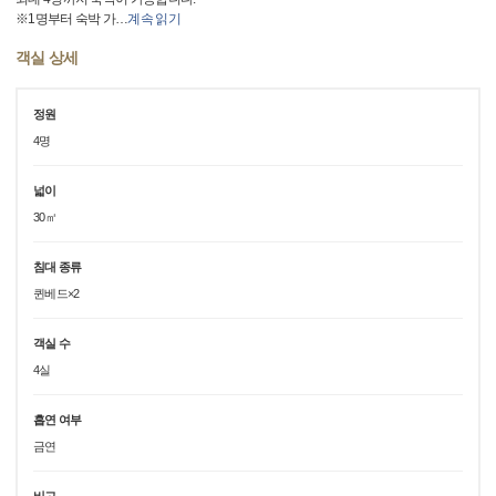
※1명부터 숙박 가
…
계속 읽기
객실 상세
정원
4명
넓이
30㎡
침대 종류
퀸베드×2
객실 수
4실
흡연 여부
금연