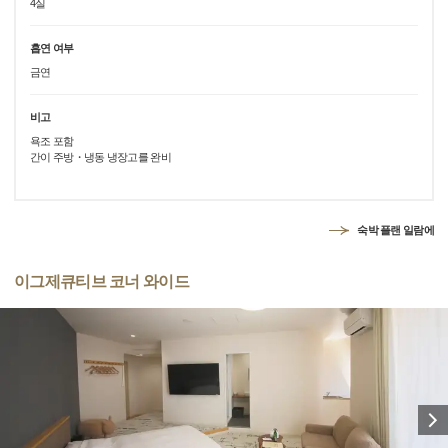
4실
흡연 여부
금연
비고
욕조 포함
간이 주방・냉동 냉장고를 완비
숙박 플랜 일람에
이그제큐티브 코너 와이드