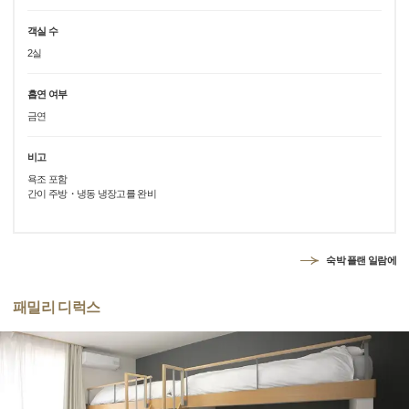
객실 수
2실
흡연 여부
금연
비고
욕조 포함
간이 주방・냉동 냉장고를 완비
숙박 플랜 일람에
패밀리 디럭스