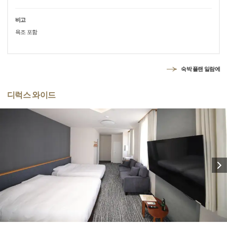
비고
욕조 포함
숙박 플랜 일람에
디럭스 와이드