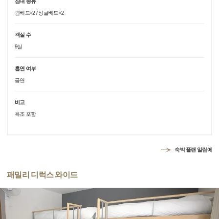
침대 종류
퀸베드×2 / 싱글베드×2
객실 수
9실
흡연 여부
금연
비고
욕조 포함
숙박 플랜 일람에
패밀리 디럭스 와이드