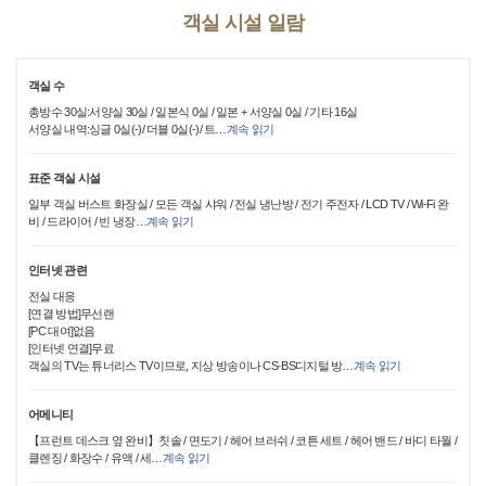
객실 시설 일람
객실 수
총방수 30실:서양실 30실 / 일본식 0실 / 일본 + 서양실 0실 / 기타 16실
서양실 내역:싱글 0실(-)/ 더블 0실(-)/ 트
…
계속 읽기
표준 객실 시설
일부 객실 버스트 화장실 / 모든 객실 샤워 / 전실 냉난방 / 전기 주전자 / LCD TV / Wi-Fi 완
비 / 드라이어 / 빈 냉장
…
계속 읽기
인터넷 관련
전실 대응
[연결 방법]무선랜
[PC 대여]없음
[인터넷 연결]무료
객실의 TV는 튜너리스 TV이므로, 지상 방송이나 CS·BS디지털 방
…
계속 읽기
어메니티
【프런트 데스크 옆 완비】칫솔 / 면도기 / 헤어 브러쉬 / 코튼 세트 / 헤어 밴드 / 바디 타월 /
클렌징 / 화장수 / 유액 / 세
…
계속 읽기