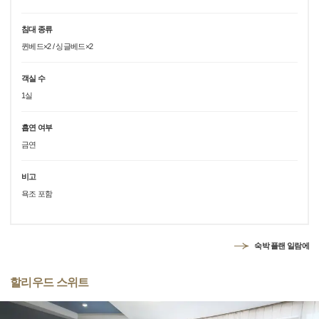
침대 종류
퀸베드×2 / 싱글베드×2
객실 수
1실
흡연 여부
금연
비고
욕조 포함
숙박 플랜 일람에
할리우드 스위트