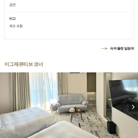
금연
비고
욕조 포함
숙박 플랜 일람에
이그제큐티브 코너