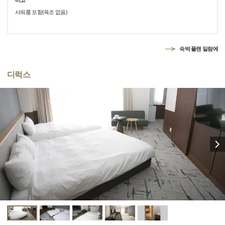
비고
샤워룸 포함(욕조 없음)
숙박 플랜 일람에
디럭스