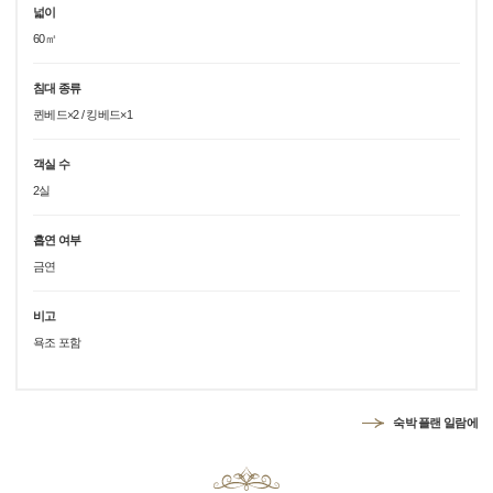
넓이
60㎡
침대 종류
퀸베드×2 / 킹베드×1
객실 수
2실
흡연 여부
금연
비고
욕조 포함
숙박 플랜 일람에