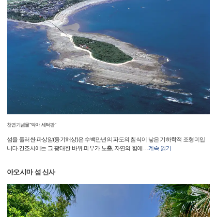
천연기념물"악마 세탁판"
섬을 둘러싼 파상암(융기해상)은 수백만년의 파도의 침식이 낳은 기하학적 조형미입
니다.간조시에는 그 광대한 바위 피부가 노출, 자연의 힘에
…
계속 읽기
아오시마 섬 신사