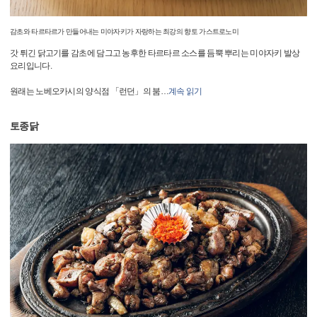
감초와 타르타르가 만들어내는 미야자키가 자랑하는 최강의 향토 가스트로노미
갓 튀긴 닭고기를 감초에 담그고 농후한 타르타르 소스를 듬뿍 뿌리는 미야자키 발상
요리입니다.
원래는 노베오카시의 양식점 「런던」의 붐
…
계속 읽기
토종닭