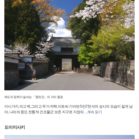
에도의 정취가 숨쉬는 「중전건」의 거리 풍경
이시가키,석고 벽,그리고 무가 저택.이토씨 기비번 5만7천석의 성시의 모습이 짙게 남
아, 나라의 중요 전통적 건조물군 보존 지구로 지정되
…
계속 읽기
도이미사키