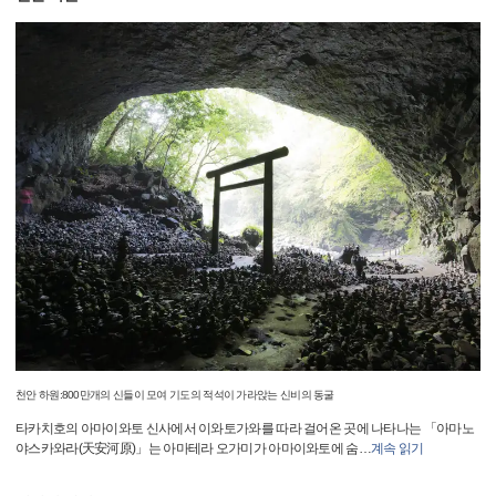
천안 하원:800만개의 신들이 모여 기도의 적석이 가라앉는 신비의 동굴
타카치호의 아마이와토 신사에서 이와토가와를 따라 걸어온 곳에 나타나는 「아마노
야스카와라(天安河原)」는 아마테라 오가미가 아마이와토에 숨
…
계속 읽기