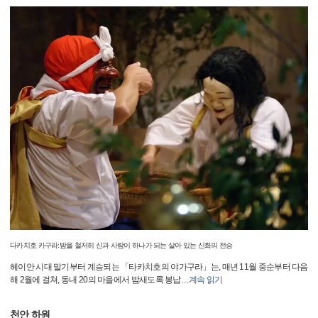
다카치호 카구라:밤을 철저히 신과 사람이 하나가 되는 살아 있는 신화의 전승
헤이안 시대 말기부터 계승되는 「타카치호의 야가구라」는, 매년 11월 중순부터 다음
해 2월에 걸쳐, 동내 20의 마을에서 밤새도록 봉납
…
계속 읽기
천안 하원