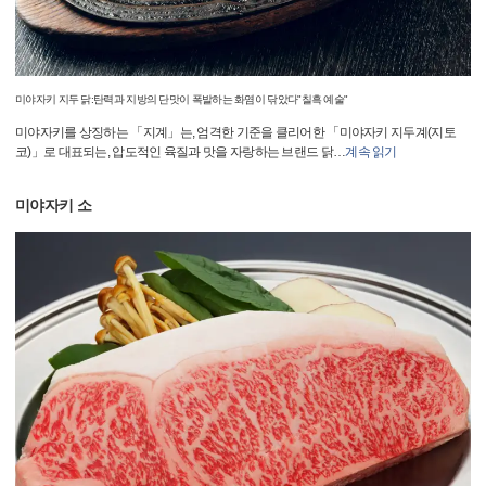
미야자키 지두 닭:탄력과 지방의 단맛이 폭발하는 화염이 닦았다"칠흑 예술"
미야자키를 상징하는 「지계」는, 엄격한 기준을 클리어한 「미야자키 지두계(지토
코)」로 대표되는, 압도적인 육질과 맛을 자랑하는 브랜드 닭
…
계속 읽기
미야자키 소