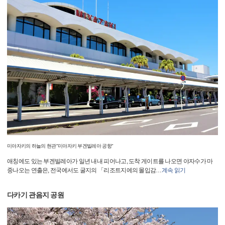
미야자키의 하늘의 현관"미야자키 부겐빌레아 공항"
애칭에도 있는 부겐빌레아가 일년 내내 피어나고, 도착 게이트를 나오면 야자수가 마
중나오는 연출은, 전국에서도 굴지의 「리조트지에의 몰입감
…
계속 읽기
다카기 관음지 공원