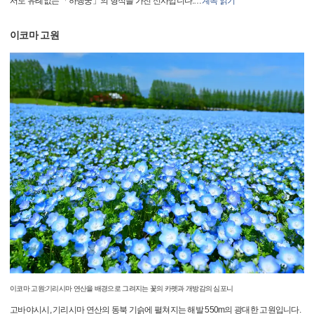
서도 유례없는 「하행궁」의 형식을 가진 신사입니다.
…
계속 읽기
이코마 고원
이코마 고원:기리시마 연산을 배경으로 그려지는 꽃의 카펫과 개방감의 심포니
고바야시시, 기리시마 연산의 동북 기슭에 펼쳐지는 해발 550m의 광대한 고원입니다.