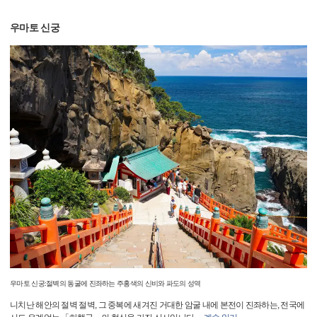
우마토 신궁
우마토 신궁:절벽의 동굴에 진좌하는 주홍색의 신비와 파도의 성역
니치난 해안의 절벽 절벽, 그 중복에 새겨진 거대한 암굴 내에 본전이 진좌하는, 전국에