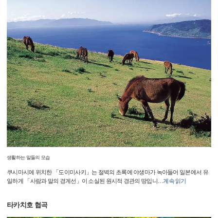
생활하는 말들의 모습
쿠시마시에 위치한 「도이미사키」는 절벽의 초록에 야생마가 녹아들어 일본에서 유
일하게 「사람과 말의 경계선」이 소실된 원시적 경관의 땅입니
…
계속 읽기
타카치호 협곡