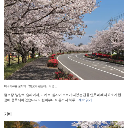
미나미큐슈 굴지의 「벚꽃과 진달래」의 명소
캠프장, 방갈로, 슬라이더, 고 카트, 심지어 보트가 떠있는 관음 연못과 레저 요소가 한
점에 응축되어 있습니다.어린이부터 어른까지 하루
…
계속 읽기
기비