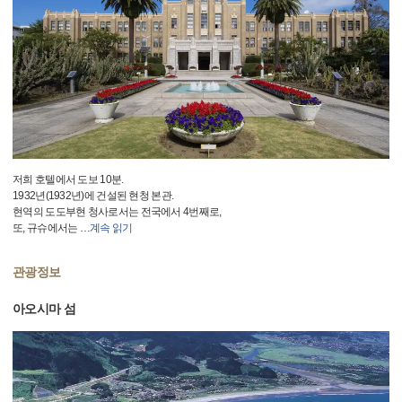
저희 호텔에서 도보 10분.
1932년(1932년)에 건설된 현청 본관.
현역의 도도부현 청사로서는 전국에서 4번째로,
또, 규슈에서는
…
계속 읽기
관광정보
아오시마 섬