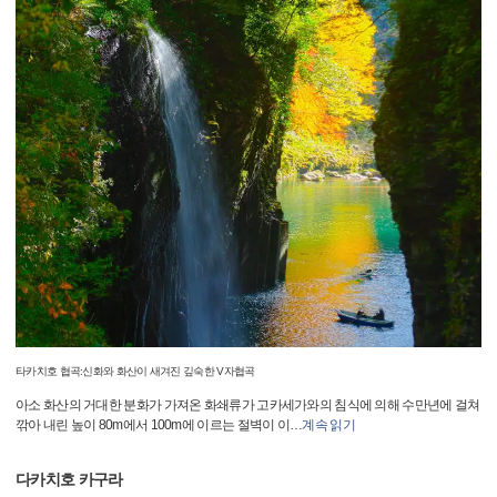
타카치호 협곡:신화와 화산이 새겨진 깊숙한 V자협곡
아소 화산의 거대한 분화가 가져온 화쇄류가 고카세가와의 침식에 의해 수만년에 걸쳐
깎아 내린 높이 80m에서 100m에 이르는 절벽이 이
…
계속 읽기
다카치호 카구라