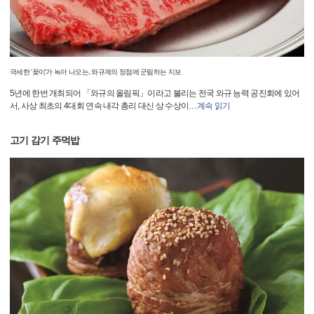
극세한 '꽂이'가 녹아 나오는, 와규계의 정점에 군림하는 지보
5년에 한번 개최되어 「와규의 올림픽」이라고 불리는 전국 와규 능력 공진회에 있어
서, 사상 최초의 4대회 연속 내각 총리 대신 상 수상이
…
계속 읽기
고기 감기 주먹밥