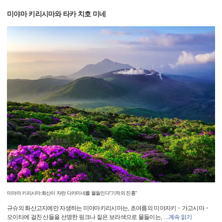
미야마 키리시마와 타카 치호 미네
미야마 키리시마:화산이 자란 다카미네를 물들인다"기적의 진홍"
규슈의 화산고지에만 자생하는 미야마키리시마는, 초여름의 미야자키・가고시마・
오이타에 걸친 산들을 선명한 핑크나 짙은 보라색으로 물들이는,
…
계속 읽기