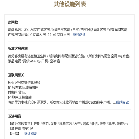
其他设施列表
房间数
房间总数：30：30间西式客房 / 0 间日式客房 / 日式+西式风格 0 间客房 / 另有16间客房
西式房间翻译：0 间单人房（-）/ 0 间双人房
…
继续阅读
标准客房设施
部分客房设有浴室和卫生间 / 所有房间都配有淋浴设施。/ 所有房间均配备空调 / 电水壶 /
液晶电视 / 提供Wi-Fi / 烘干机 / 空冰箱
互联网相关
所有客房均提供此服务
[连接方式]无线局域网
[电脑租赁]无
[互联网连接]免费
客房里的电视机没有调谐器，所以你无法收看地面广播或CS/BS数字广播。
…
继续阅读
卫浴用品
【前台旁边有售】牙刷 / 剃刀 / 发刷 / 棉质套装 / 发带 / 浴巾 / 清洁 / 洗剂 / 乳液 / 洗面奶 /
儿童牙刷 / 馆内服
【出借】
…
继续阅读