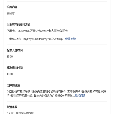
设施内容
宴会厅
当地可用的支付方式
信用卡： JCB / Visa /万事达卡/AMEX卡/大莱卡/发现卡
二维码支付： PayPay / Rakuten Pay / d払い/ Merp
…
继续阅读
标准入住时间
15:00
标准退房时间
10:00
无障碍通道
入口处设有轮椅坡道 / 设施内走廊和楼梯均设有扶手 /无障碍房间 / 设施内轮椅可独立通
行 / 楼层间可使用电梯 / 设施内配备紧急广播设备 / 无障碍
…
继续阅读
取消条款
3天前：住宿费用的30%