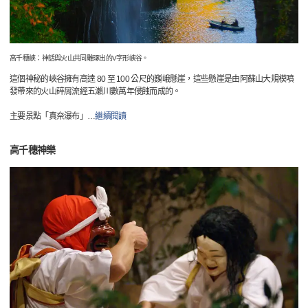
高千穗峽：神話與火山共同雕琢出的V字形峽谷。
這個神秘的峽谷擁有高達 80 至 100 公尺的巍峨懸崖，這些懸崖是由阿蘇山大規模噴
發帶來的火山碎屑流經五瀨川數萬年侵蝕而成的。
主要景點「真奈瀑布」
…
繼續閱讀
高千穗神樂