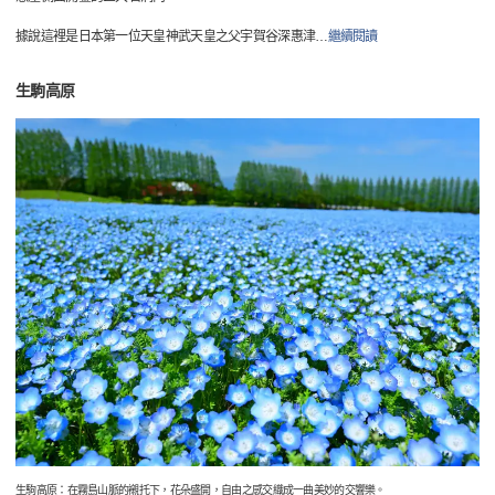
據說這裡是日本第一位天皇神武天皇之父宇賀谷深惠津
…
繼續閱讀
生駒高原
生駒高原：在霧島山脈的襯托下，花朵盛開，自由之感交織成一曲美妙的交響樂。