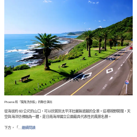
Phoenix 和「魔鬼洗衣板」的聯合演出
從海拔約 60 公尺的山口，可以欣賞到太平洋壯麗無遮蔽的全景。這裡視野開闊，天
空與海洋彷彿融為一體，是日南海岸國立公園最具代表性的風景名勝。
下方，「
…
繼續閱讀