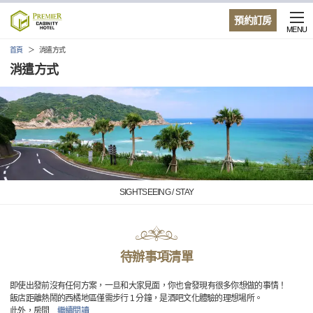
預約訂房
MENU
首頁
消遣方式
消遣方式
SIGHTSEEING / STAY
待辦事項清單
即使出發前沒有任何方案，一旦和大家見面，你也會發現有很多你想做的事情！
飯店距離熱鬧的西橘地區僅需步行 1 分鐘，是酒吧文化體驗的理想場所。
此外，房間
…
繼續閱讀