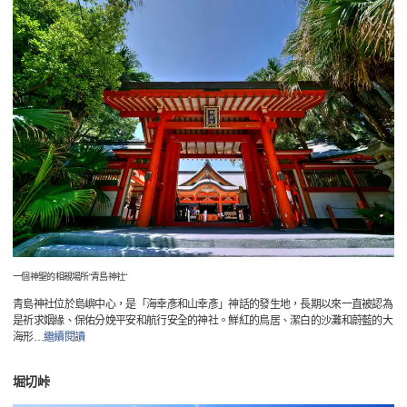
一個神聖的相親場所“青島神社“
青島神社位於島嶼中心，是「海幸彥和山幸彥」神話的發生地，長期以來一直被認為
是祈求姻緣、保佑分娩平安和航行安全的神社。鮮紅的鳥居、潔白的沙灘和蔚藍的大
海形
…
繼續閱讀
堀切峠