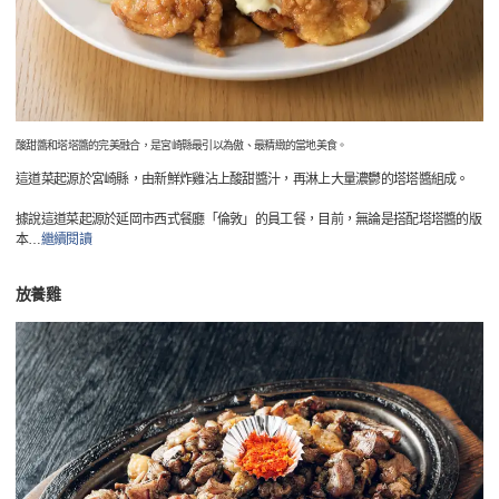
酸甜醬和塔塔醬的完美融合，是宮崎縣最引以為傲、最精緻的當地美食。
這道菜起源於宮崎縣，由新鮮炸雞沾上酸甜醬汁，再淋上大量濃鬱的塔塔醬組成。
據說這道菜起源於延岡市西式餐廳「倫敦」的員工餐，目前，無論是搭配塔塔醬的版
本
…
繼續閱讀
放養雞