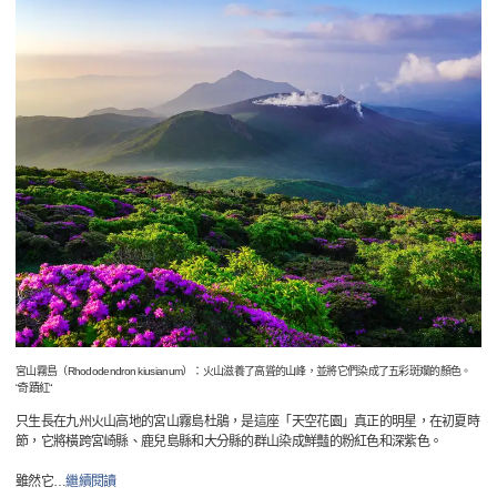
宮山霧島（Rhododendron kiusianum）：火山滋養了高聳的山峰，並將它們染成了五彩斑斕的顏色。
“奇蹟紅“
只生長在九州火山高地的宮山霧島杜鵑，是這座「天空花園」真正的明星，在初夏時
節，它將橫跨宮崎縣、鹿兒島縣和大分縣的群山染成鮮豔的粉紅色和深紫色。
雖然它
…
繼續閱讀