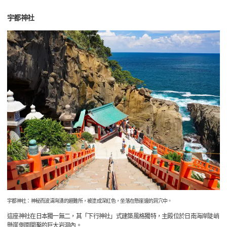
宇都神社
宇都神社：神秘而波濤洶湧的避難所，被塗成深紅色，坐落在懸崖邊的洞穴中。
這座神社在日本獨一無二，其「下行神社」式建築風格獨特，主殿位於日南海岸陡峭
懸崖側面開鑿的巨大岩洞內。