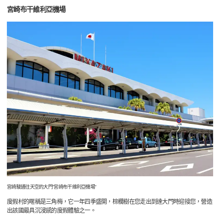
宮崎布干維利亞機場
宮崎駿通往天空的大門“宮崎布干維利亞機場“
度假村的暱稱是三角梅，它一年四季盛開，棕櫚樹在您走出到達大門時迎接您，營造
出該國最具沉浸感的度假體驗之一。