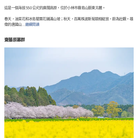
這是一個海拔 550 公尺的廣闊高原，位於小林市霧島山脈東北麓。
春天，油菜花和冰島罌粟花鋪滿山坡；秋天，百萬株波斯菊競相綻放，蔚為壯觀。雄
偉的唐國山
…
繼續閱讀
齋藤原墓群