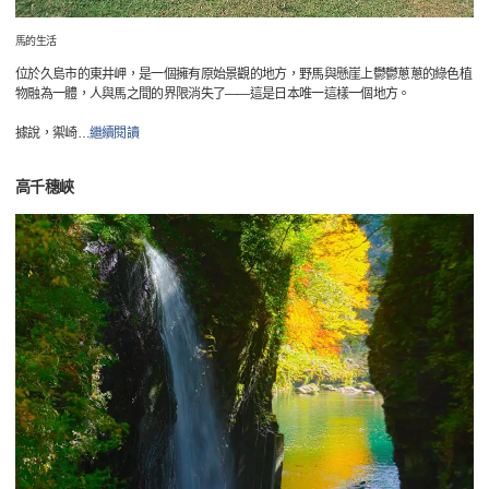
馬的生活
位於久島市的東井岬，是一個擁有原始景觀的地方，野馬與懸崖上鬱鬱蔥蔥的綠色植
物融為一體，人與馬之間的界限消失了——這是日本唯一這樣一個地方。
據說，禦崎
…
繼續閱讀
高千穗峽