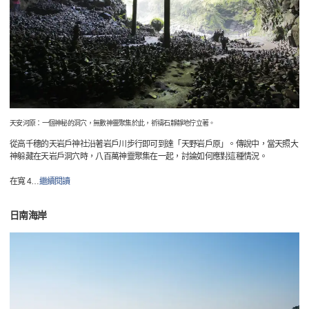
天安河原：一個神秘的洞穴，無數神靈聚集於此，祈禱石靜靜地佇立著。
從高千穗的天岩戶神社沿著岩戶川步行即可到達「天野岩戶原」。傳說中，當天照大
神躲藏在天岩戶洞穴時，八百萬神靈聚集在一起，討論如何應對這種情況。
在寬 4
…
繼續閱讀
日南海岸