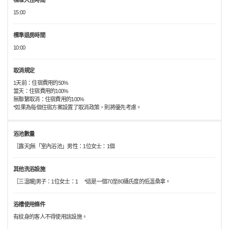
標准入住時間
15:00
標準退房時間
10:00
取消規定
1天前：住宿費用的50%
當天：住宿費用的100%
無聯繫取消：住宿費用的100%
*如果為每個住宿方案設置了取消政策，則將優先考慮。
浴池數量
［露天]無「室內浴池」男性：1位女士：1個
其他洗浴設施
［三溫暖]男子：1位女士：1 *這是一個70至80攝氏度的低溫桑拿。
浴槽使用條件
有紋身的客人不得使用該設施。