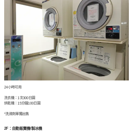
24小時可用
洗衣機：1次300日圓
烘乾機：15分鐘100日圓
*洗滌劑單獨出售
2F：自動販賣機/製冰機