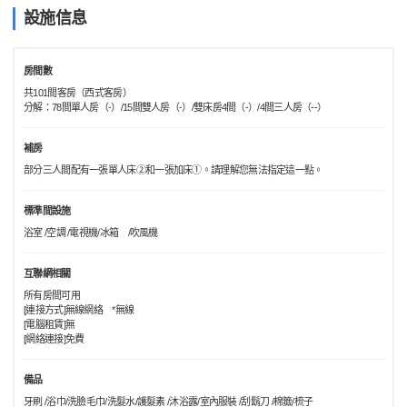
設施信息
房間數
共101間客房（西式客房）
分解：78間單人房（-）/15間雙人房（-）/雙床房4間（-）/4間三人房（--）
補房
部分三人間配有一張單人床②和一張加床①。請理解您無法指定這一點。
標準間設施
浴室 /空調 /電視機/冰箱 /吹風機
互聯網相關
所有房間可用
[連接方式]無線網絡 *無線
[電腦租賃]無
[網絡連接]免費
備品
牙刷 /浴巾/洗臉毛巾/洗髮水/護髮素 /沐浴露/室內服裝 /刮鬍刀 /棉籤/梳子