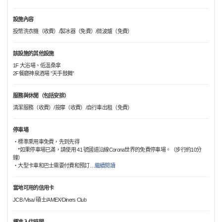
設施內容
投幣洗衣機（收費）/製冰器（免費）/微波爐（免費）
該設施的其他設施
1F 大浴場、低溫桑拿
2F餐廳神泉酒場 ”天手鼓舞”
服務與休閒（包括安排）
清潔服務（收費）/按摩（收費）/自行車出租（免費）
停車場
・標準乘用車免費，先到先得
*如果停車場已滿，請使用 41 號國道沿線Corona世界的免費停車場。（步行約10分
鐘）
・大型卡車和巴士需要付費和預訂
…
繼續閱讀
當地可用的信用卡
JCB /Visa/ 碩士/AMEX/Diners Club