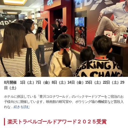
8月開催 1日（土）7日（金）8日（土）14日（金）15日（土）22日（土）29
日（土）
ホテルに併設している「豊川コロナワールド」のバックヤードツアーをご宿泊のお
子様向けに開催しています。映画館の映写室や、ボウリング場の機械室など普段入
れな
…
続きを読む
楽天トラベルゴールドアワード２０２５受賞