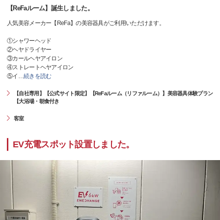
【ReFaルーム】誕生しました。
人気美容メーカー【ReFa】の美容器具がご利用いただけます。
①シャワーヘッド
②ヘヤドライヤー
③カールヘヤアイロン
④ストレートヘヤアイロン
⑤イ
…
続きを読む
【自社専用】【公式サイト限定】【ReFaルーム（リファルーム）】美容器具体験プラン
【大浴場・朝食付き
客室
EV充電スポット設置しました。