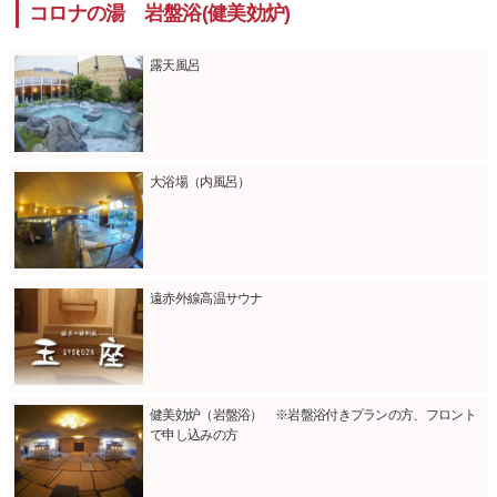
コロナの湯 岩盤浴(健美効炉)
露天風呂
大浴場（内風呂）
遠赤外線高温サウナ
健美効炉（岩盤浴） ※岩盤浴付きプランの方、フロント
で申し込みの方