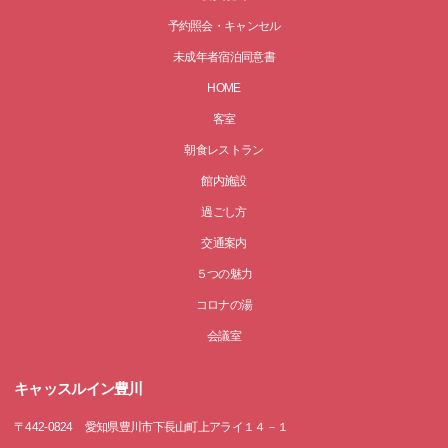
予約照会・キャンセル
未成年者宿泊同意書
HOME
客室
朝食レストラン
館内施設
過ごし方
交通案内
５つの魅力
コロナの湯
会議室
キャッスルイン豊川
〒
442-0824
愛知県豊川市下長山町上アライ１４－１