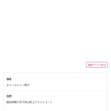
地図アプリで見る
宿名
キャッスルイン豊川
住所
愛知県豊川市下長山町上アライ１４－１