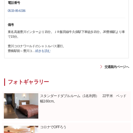
電話番号
0533-85-6336
備考
東名高速豊川インターより15分。ＪＲ飯田線牛久保駅下車徒歩15分。JR豊橋駅より車
で15分。
豊川コロナワールドのシャトルバス運行。
豊橋駅前～豊川コ
…
続きを読む
交通案内ページへ
フォトギャラリー
スタンダードダブルルーム（1名利用） 22平米 ベッド
幅160cm。
コロナでOFFろう