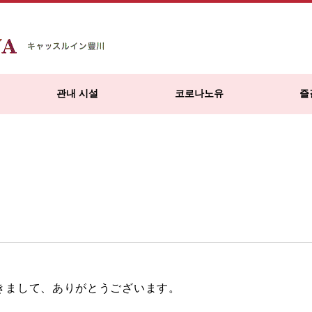
관내 시설
코로나노유
즐
きまして、ありがとうございます。