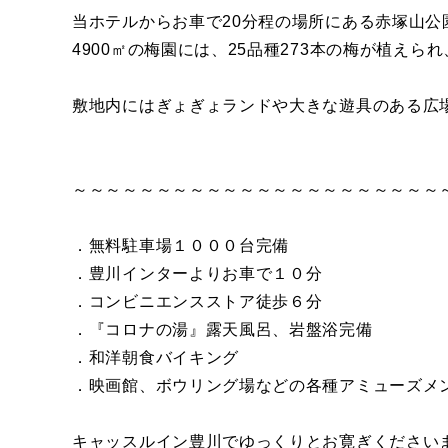
当ホテルからお車で20分程の場所にある赤塚山公
4900㎡の梅園には、25品種273本の梅が植
敷地内にはぎょぎょランドや大きな遊具のある広
～～～～～～～～～～～～～～～～～～～～～～
．無料駐車場１０００台完備
．豊川インターよりお車で１０分
．コンビニエンスストア徒歩６分
．『コロナの湯』露天風呂、岩盤浴完備
．和洋朝食バイキング
．映画館、ボウリング場などの各種アミューズメ
キャッスルイン豊川でゆっくりとお寛ぎください