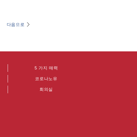
다음으로
5 가지 매력
코로나노유
회의실