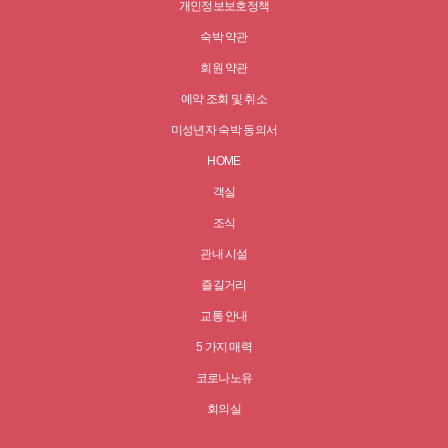
개인정보보호정책
숙박 약관
회원 약관
예약 조회 및 취소
미성년자 숙박 동의서
HOME
객실
조식
관내 시설
즐길거리
교통 안내
5 가지 매력
코로나노유
회의실