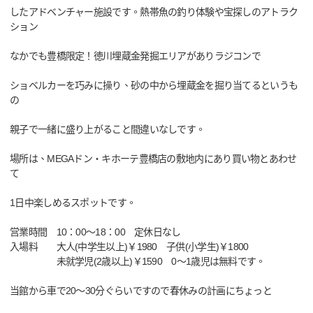
したアドベンチャー施設です。熱帯魚の釣り体験や宝探しのアトラク
ション
なかでも豊橋限定！徳川埋蔵金発掘エリアがありラジコンで
ショベルカーを巧みに操り、砂の中から埋蔵金を掘り当てるというも
の
親子で一緒に盛り上がること間違いなしです。
場所は、MEGAドン・キホーテ豊橋店の敷地内にあり買い物とあわせ
て
1日中楽しめるスポットです。
営業時間 10：00～18：00 定休日なし
入場料 大人(中学生以上)￥1980 子供(小学生)￥1800
未就学児(2歳以上)￥1590 0～1歳児は無料です。
当館から車で20～30分ぐらいですので春休みの計画にちょっと