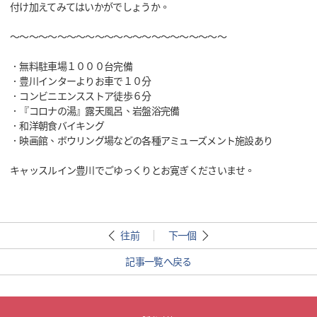
付け加えてみてはいかがでしょうか。
～～～～～～～～～～～～～～～～～～～～～～～
．無料駐車場１０００台完備
．豊川インターよりお車で１０分
．コンビニエンスストア徒歩６分
．『コロナの湯』露天風呂、岩盤浴完備
．和洋朝食バイキング
．映画館、ボウリング場などの各種アミューズメント施設あり
キャッスルイン豊川でごゆっくりとお寛ぎくださいませ。
往前
下一個
記事一覧へ戻る