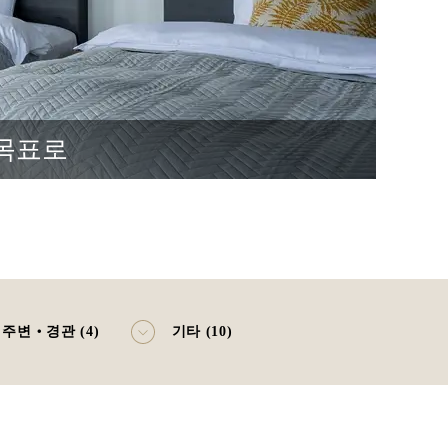
 목표로
리
주변‧경관 (4)
기타 (10)