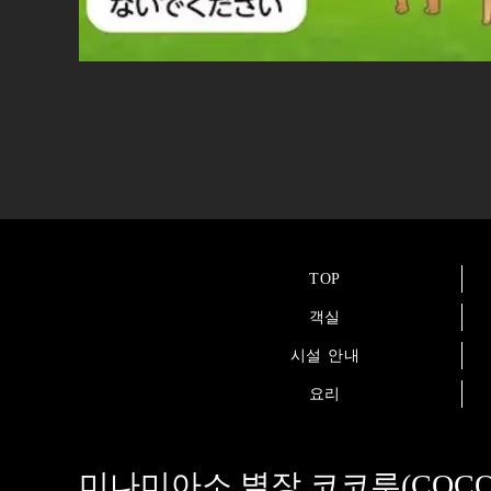
TOP
객실
시설 안내
요리
미나미아소 별장 코코루(COCO