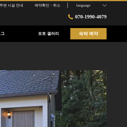
주변 시설 안내
예약확인・취소
language
070-1990-4079
숙박 예약
로그
포토 갤러리