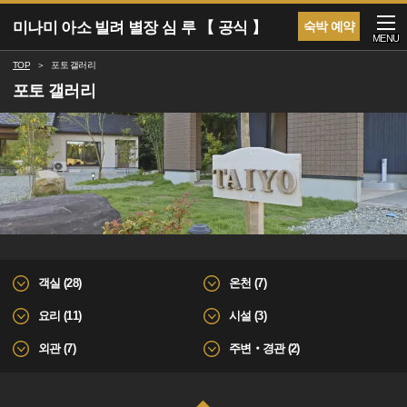
미나미 아소 빌려 별장 심 루 【 공식 】
숙박 예약
MENU
TOP
포토 갤러리
포토 갤러리
객실 (28)
온천 (7)
요리 (11)
시설 (3)
외관 (7)
주변‧경관 (2)