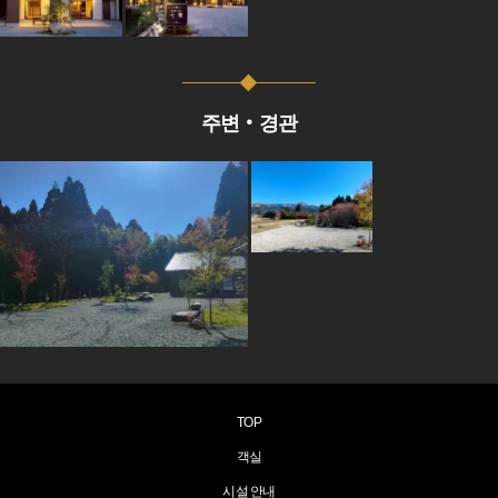
주변‧경관
TOP
객실
시설 안내