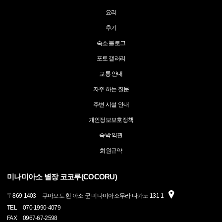
요리
후기
숙소 블로그
포토 갤러리
교통 안내
자주 하는 질문
주변 시설 안내
개인정보보호정책
숙박 약관
회원규약
미나미아소 별장 코코루(COCORU)
〒
869-1403
쿠마모토 현 아소 군 미나미아소무라 나가노 131-1
TEL
070-1990-4079
FAX
0967-67-2598