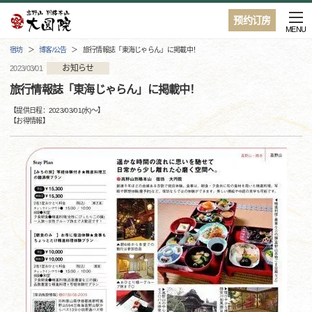
预约订房
MENU
宿坊
博客/公告
旅行情報誌「東海じゃらん」に掲載中！
お知らせ
2023/03/01
旅行情報誌「東海じゃらん」に掲載中！
【提供日程：
2023/03/01(水)
〜】
【
お得情報
】