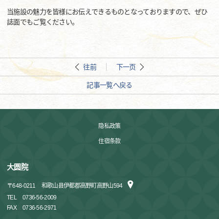
当施設の魅力を皆様にお伝えできるものとなっておりますので、ぜひ
誌面でもご覧ください。
往前
下一页
記事一覧へ戻る
隐私政策
住宿条款
大圆院
〒
648-0211
和歌山县伊都郡高野町高野山594
TEL
0736-56-2009
FAX
0736-56-2971