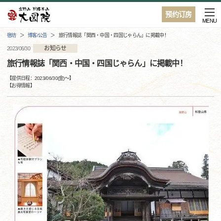
预约订房
MENU
宿坊
博客/公告
旅行情報誌「関西・中国・四国じゃらん」に掲載中！
お知らせ
2023/06/30
旅行情報誌「関西・中国・四国じゃらん」に掲載中！
【提供日程：
2023/06/30(金)
〜】
【
お得情報
】