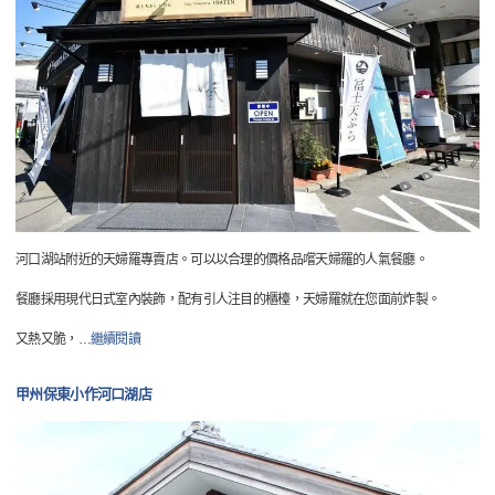
河口湖站附近的天婦羅專賣店。可以以合理的價格品嚐天婦羅的人氣餐廳。
餐廳採用現代日式室內裝飾，配有引人注目的櫃檯，天婦羅就在您面前炸製。
又熱又脆，
…
繼續閱讀
甲州保東小作河口湖店