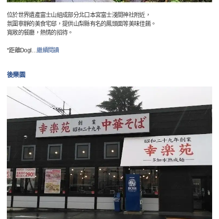
位於世界遺產富士山組成部分北口本宮富士淺間神社附近，
氛圍寧靜的美食宅邸，提供山梨縣有名的鳳頭面等美味佳餚。
寬敞的餐廳，熱情的招待。
*距離Dogl
…
繼續閱讀
後樂園