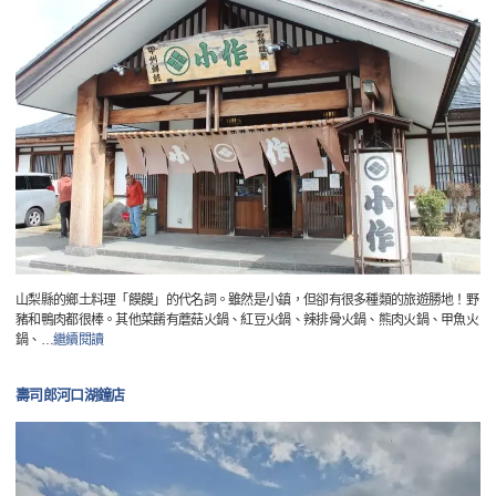
山梨縣的鄉土料理「饃饃」的代名詞。雖然是小鎮，但卻有很多種類的旅遊勝地！野
豬和鴨肉都很棒。其他菜餚有蘑菇火鍋、紅豆火鍋、辣排骨火鍋、熊肉火鍋、甲魚火
鍋、
…
繼續閱讀
壽司郎河口湖鐘店