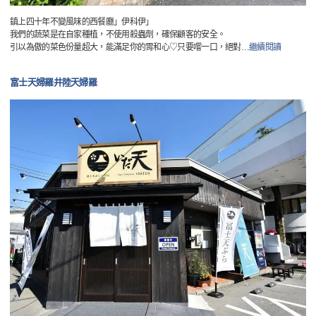
鎮上四十年不變風味的西餐廳」伊科伊」
我們的蔬菜是在自家種植，不使用殺蟲劑，確保顧客的安全。
引以為傲的菜色份量超大，能滿足你的胃和心♡只要嚐一口，絕對
…
繼續閱讀
富士天婦羅井陸天婦羅