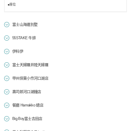
●座位
富士山海邊別墅
55STAKE 牛排
伊科伊
富士天婦羅井陸天婦羅
甲州保東小作河口湖店
壽司郎河口湖鐘店
餐廳 Hamakko 總店
Big Boy富士吉田店