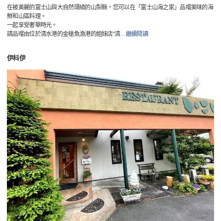
在被美麗的富士山與大自然環繞的山梨縣，您可以在「富士山海之家」品嚐美味的海
鮮和山區料理。
一起享受奢華時光。
請品嚐由位於清水港的金槍魚漁港的姐妹店“清
…
繼續閱讀
伊科伊