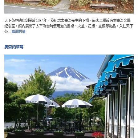
天下茶屋總店創業於1934年。為紀念太宰治先生的下榻，飯店二樓設有太宰治文學
紀念室。館內展出了太宰治當時使用過的書桌、火盆、初版、畫板等物品。入住天下
茶
…
繼續閱讀
奧森的草莓