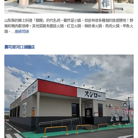
山梨縣的鄉土料理「饃饃」的代名詞。雖然是小鎮，但卻有很多種類的旅遊勝地！野
豬和鴨肉都很棒。其他菜餚有蘑菇火鍋、紅豆火鍋、辣排骨火鍋、熊肉火鍋、甲魚火
鍋、
…
繼續閱讀
壽司郎河口湖鐘店