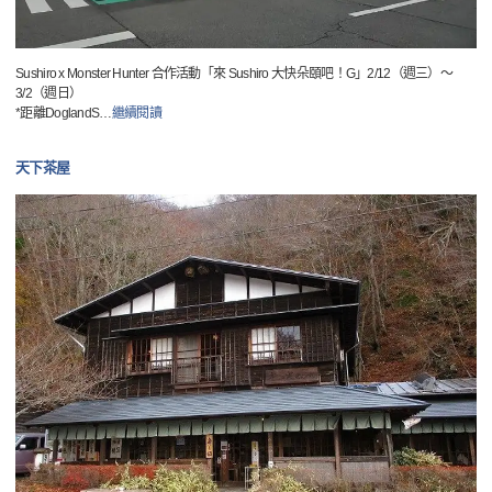
Sushiro x Monster Hunter 合作活動「來 Sushiro 大快朵頤吧！G」2/12（週三）～
3/2（週日）
*距離DoglandS
…
繼續閱讀
天下茶屋