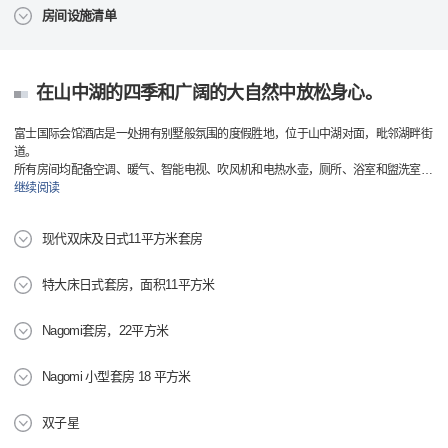
房间设施清单
在山中湖的四季和广阔的大自然中放松身心。
富士国际会馆酒店是一处拥有别墅般氛围的度假胜地，位于山中湖对面，毗邻湖畔街
道。
所有房间均配备空调、暖气、智能电视、吹风机和电热水壶，厕所、浴室和盥洗室
…
继续阅读
现代双床及日式11平方米套房
特大床日式套房，面积11平方米
Nagomi套房，22平方米
Nagomi 小型套房 18 平方米
双子星