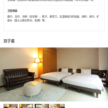
空调/暖气/免费Wi-Fi/智能电视/吹风机/电热水壶/加热马桶座圈（带冲洗功能）等。
卫浴用品
面巾、浴巾、牙刷（含牙膏）、梳子、剃须刀、含温泉成分的浴盐、纸杯、纸巾、矿
泉水（富士山钒天然水，免费）等。
双子星