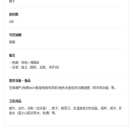
被子
房间数
1间
可否抽烟
禁烟
备注
・地面：地毯 + 榻榻米
・浴室：独立（厕所、浴室、洗手间）
客房设备・备品
空调/暖气/免费Wi-Fi/智能电视/吹风机/电热水壶/加热马桶座圈（带冲洗功能）等。
卫浴用品
面巾、浴巾、牙刷（含牙膏）、梳子、剃须刀、含温泉成分的浴盐、纸杯、纸巾、矿
泉水（富士山钒天然水，免费）等。