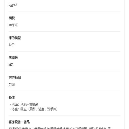
2至3人
面积
18平米
床的类型
被子
房间数
1间
可否抽烟
禁烟
备注
・地面：地毯 + 榻榻米
・浴室：独立（厕所、浴室、洗手间）
客房设备・备品