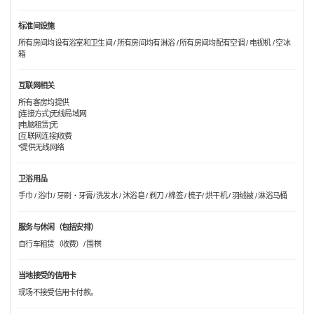
标准间设施
所有房间均设有浴室和卫生间 / 所有房间均有淋浴 / 所有房间均配有空调 / 电视机 / 空冰
箱
互联网相关
所有客房均提供
[连接方式]无线局域网
[电脑租赁]无
[互联网连接]收费
*提供无线网络
卫浴用品
手巾 / 浴巾 / 牙刷・牙膏/ 洗发水 / 沐浴皂 / 剃刀 / 棉签 / 梳子/ 烘干机 / 羽绒被 / 淋浴马桶
服务与休闲（包括安排）
自行车租赁（收费）/ 围棋
当地接受的信用卡
现场不接受信用卡付款。