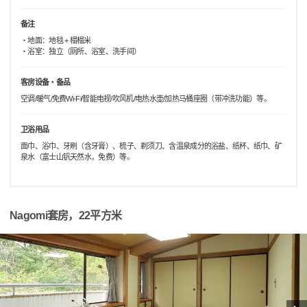
备注
・地面：地毯 + 榻榻米
・浴室：独立（厕所、浴室、洗手间）
客房设备・备品
空调/暖气/免费Wi-Fi/智能电视/吹风机/电热水壶/加热马桶座圈（带冲洗功能）等。
卫浴用品
面巾、浴巾、牙刷（含牙膏）、梳子、剃须刀、含温泉成分的浴盐、纸杯、纸巾、矿
泉水（富士山钒天然水，免费）等。
Nagomi套房，22平方米