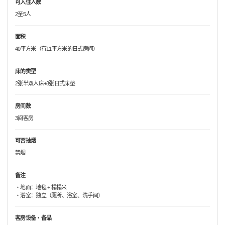
可入住人数
2至5人
面积
40平方米（有11平方米的日式房间）
床的类型
2张半双人床+3张日式床垫
房间数
3间客房
可否抽烟
禁烟
备注
・地面：地毯 + 榻榻米
・浴室：独立（厕所、浴室、洗手间）
客房设备・备品