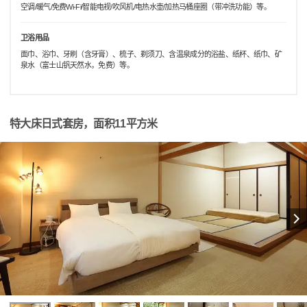
空调/暖气/免费Wi-Fi/智能电视/吹风机/电热水壶/加热马桶座圈（带冲洗功能）等。
卫浴用品
面巾、浴巾、牙刷（含牙膏）、梳子、剃须刀、含温泉成分的浴盐、纸杯、纸巾、矿
泉水（富士山钒天然水，免费）等。
特大床日式套房，面积11平方米