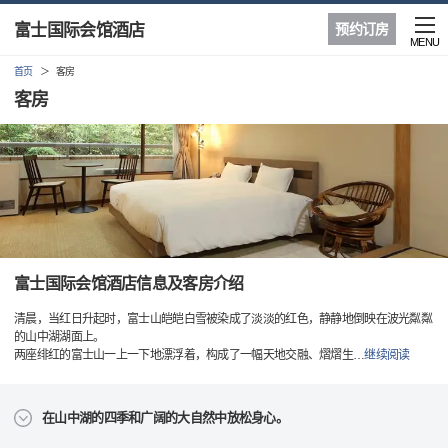
富士国际会馆酒店
预约订房
MENU
首页
客房
客房
富士国际会馆酒店信息及客房介绍
清晨，当红日升起时，富士山皑皑白雪被染成了淡淡的红色，静静地倒映在波光粼粼
的山中湖湖面上。
两座绯红的富士山一上一下地漂浮着，构成了一幅天地交融、熠熠生
…
继续阅读
在山中湖的四季和广阔的大自然中放松身心。