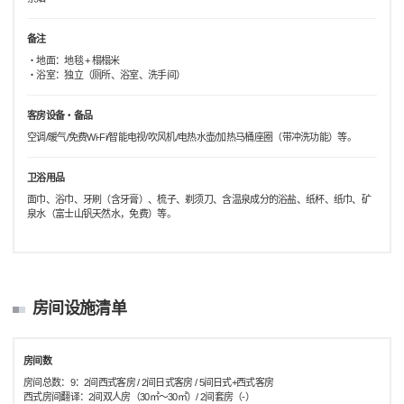
备注
・地面：地毯 + 榻榻米
・浴室：独立（厕所、浴室、洗手间）
客房设备・备品
空调/暖气/免费Wi-Fi/智能电视/吹风机/电热水壶/加热马桶座圈（带冲洗功能）等。
卫浴用品
面巾、浴巾、牙刷（含牙膏）、梳子、剃须刀、含温泉成分的浴盐、纸杯、纸巾、矿
泉水（富士山钒天然水，免费）等。
房间设施清单
房间数
房间总数：9：2间西式客房 / 2间日式客房 / 5间日式+西式客房
西式房间翻译：2间双人房（30㎡～30㎡）/ 2间套房（-）