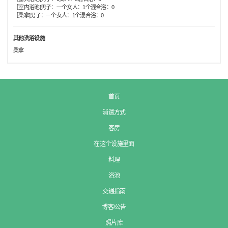
［室内浴池]男子：一个女人：1个混合浴：0
［桑拿]男子：一个女人：1个混合浴：0
其他洗浴设施
桑拿
首页
消遣方式
客房
在这个设施里面
料理
浴池
交通指南
博客/公告
照片库