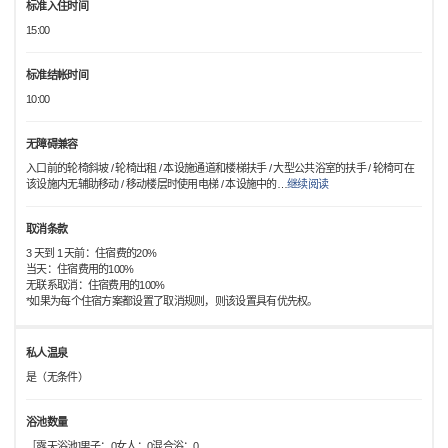
标准入住时间
15:00
标准结帐时间
10:00
无障碍兼容
入口前的轮椅斜坡 / 轮椅出租 / 本设施通道和楼梯扶手 / 大型公共浴室的扶手 / 轮椅可在
该设施内无辅助移动 / 移动楼层时使用电梯 / 本设施中的
…
继续阅读
取消条款
3 天到 1 天前：住宿费的20%
当天：住宿费用的100%
无联系取消：住宿费用的100%
*如果为每个住宿方案都设置了取消规则，则该设置具有优先权。
私人温泉
是（无条件）
浴池数量
［露天浴池]男子：0女人：0混合浴：0