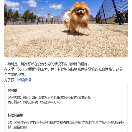
狗跑是一种狗可以在没有引导的情况下自由奔跑的设施。
在这里，您可以摆脱狗的压力，并与其他狗保持联系并获得“狗的社会性格”，这是一
个宝贵的地方。
为了获
…
继续阅读
房间数
客房总数：66间：21间西式客房 /43间日式房间/日式+西式房2间
西方翻译：21间双床房（29至29平方米）
标准间设施
部分客房浴室和卫生间/所有房间都在冷却/加热所有房间/电视机/卫星广播/空冰箱/裤子压
脚（包括贷款）