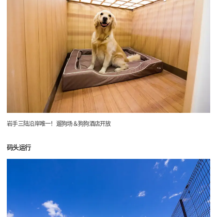
岩手三陆沿岸唯一！遛狗场＆狗狗酒店开放
码头运行