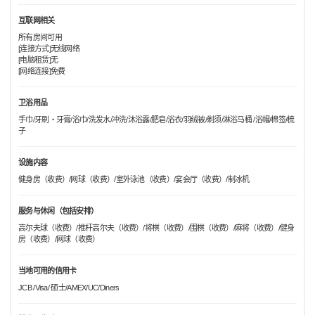
互联网相关
所有房间可用
[连接方式]无线网络
[电脑租赁]无
[网络连接]免费
卫浴用品
手巾/牙刷・牙膏/浴巾/洗发水/冲洗/沐浴露/肥皂/浴衣/羽绒被/剃须/淋浴马桶 /浴帽/棉签/梳
子
设施内容
健身房（收费）/网球（收费）/室外泳池（收费）/宴会厅（收费）/制冰机
服务与休闲（包括安排）
高尔夫球（收费）/推杆高尔夫（收费）/将棋（收费）/围棋（收费）/麻将（收费）/健身
房（收费）/网球（收费）
当地可用的信用卡
JCB /Visa/ 硕士/AMEX/UC/Diners