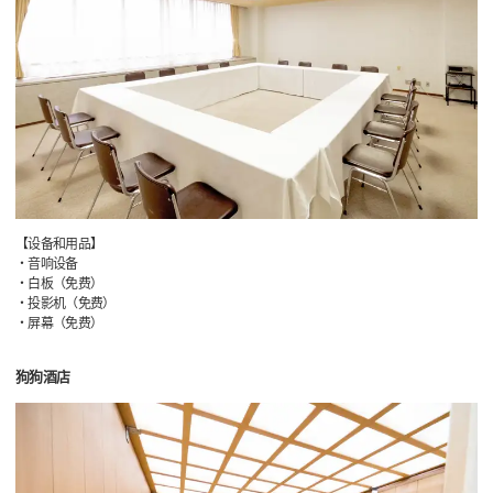
【设备和用品】
・音响设备
・白板（免费）
・投影机（免费）
・屏幕（免费）
狗狗酒店