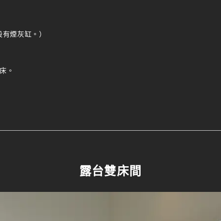
設有煙灰缸。）
加床。
露台雙床間