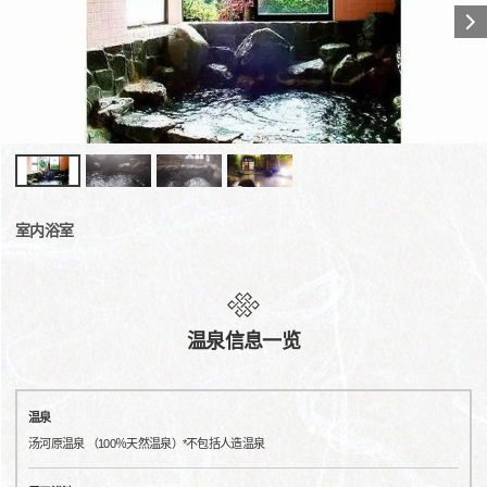
室内浴室
温泉信息一览
温泉
汤河原温泉 （100％天然温泉）*不包括人造温泉