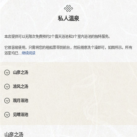
私人温泉
本店提供可以无限次免费预约2个露天浴池和3个室内浴池的独特服务。
它很容易使用，只需将您的租船票带到前台，然后随意洗个澡即可，如图所示。所有
浴室均已
…
继续阅读
山彦之汤
凉风之汤
观月浴池
见晴浴池
山彦之汤