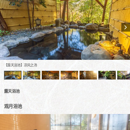
【露天浴池】凉风之汤
露天浴池
观月浴池