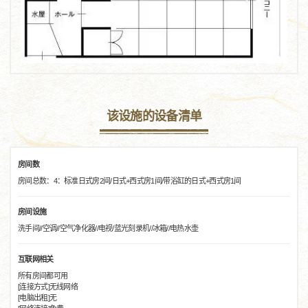
该设施的设备清单
房间数
房间总数：4：标准日式房2间/日式+西式房1间/带浴缸的日式+西式房1间
房间设施
洗手间//空调//空气净化器//电视/蓝光刻录机//冰箱//电热水壶
互联网相关
所有房间都可用
[连接方式]无线网络
[电脑出租]无