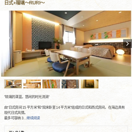
日式+瑠璃～RURI～
”琉璃的湛蓝，悠闲的时光流淌”
由“日式房间 15 平方米”和“双床卧室 14 平方米”组成的日式和西式房间，在海边具有
现代日式风情。
最多可容纳 3
…
继续阅读