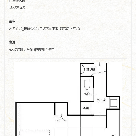
可入住人数
从2名到4名
面积
28平方米((琉球榻榻米日式房15平米+双床房14平米)
备注
4人使用时，与蒲团床垫组合使用。