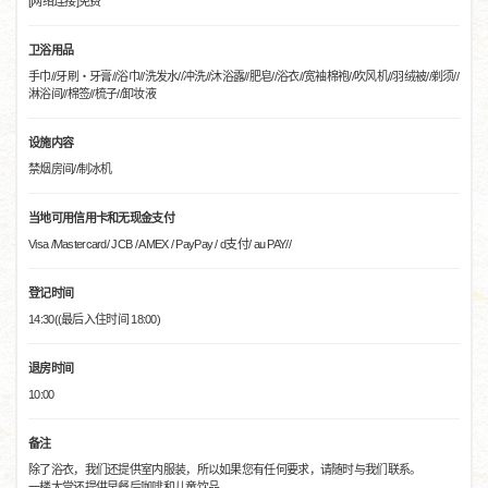
[网络连接]免费
卫浴用品
手巾//牙刷・牙膏//浴巾//洗发水//冲洗//沐浴露//肥皂//浴衣//宽袖棉袍//吹风机//羽绒被//剃须//
淋浴间//棉签//梳子//卸妆液
设施内容
禁烟房间//制冰机
当地可用信用卡和无现金支付
Visa /Mastercard/ JCB / AMEX / PayPay / d支付/ au PAY//
登记时间
14:30((最后入住时间 18:00)
退房时间
10:00
备注
除了浴衣，我们还提供室内服装，所以如果您有任何要求，请随时与我们联系。
一楼大堂还提供早餐后咖啡和儿童饮品。