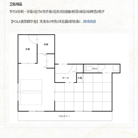
卫浴用品
手巾//牙刷・牙膏//浴巾//洗手液//浴衣//羽绒被//剃须//淋浴间//棉签//梳子
【POLA香氛精华金】洗发水//冲洗//沐浴露//卸妆液//
…
继续阅读