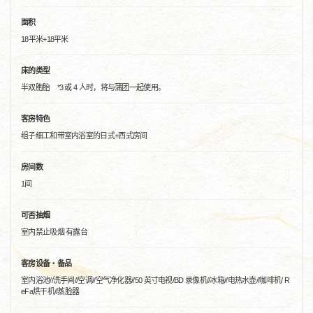
面积
18平米+18平米
床的类型
半双胞胎 *3 或 4 人时，将与蒲团一起使用。
客房特色
组子细工和带室内浴室的日式+西式房间
房间数
1间
可否抽烟
室内禁止吸烟 有露台
客房设备・备品
室内浴池//洗手间//空调//空气净化器//50 英寸电视/BD 录像机//冰箱//电热水壶//咖啡机/ R
eFa烘干机//蒸脸器