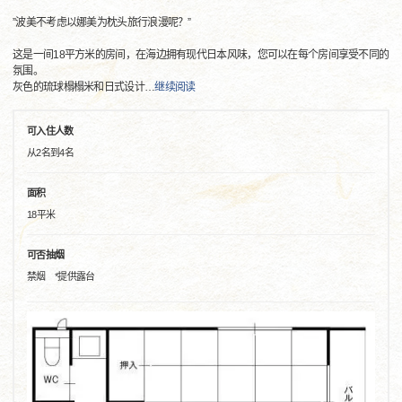
”波美不考虑以娜美为枕头旅行浪漫呢？”
这是一间18平方米的房间，在海边拥有现代日本风味，您可以在每个房间享受不同的
氛围。
灰色的琉球榻榻米和日式设计
…
继续阅读
可入住人数
从2名到4名
面积
18平米
可否抽烟
禁烟 *提供露台