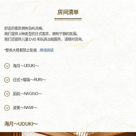
房间清单
舒适的客房拥有岛屿风格。
我们提供 4 种类型的日式客房，拥有宁静的氛围。
我们还提供儿童 DVD 和玩具出租服务，请随时咨询。
*整栋大楼都禁止吸烟
…
继续阅读
海月～UDUKI～
日式+瑠璃～RURI～
凪矶～NAGISO～
波美～NAMI～
海月～UDUKI～