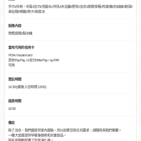
手巾//牙刷、牙膏//浴巾//洗髮水//沖洗//沐浴露//肥皂//浴衣//房間穿著//吹風機//羽絨被//剃須//
淋浴間//棉籤//梳子//卸妝水
設施內容
禁煙房間//製冰機
當地可用的信用卡
VISA / mastercard
其他PayPay / d支付//MerPay / au PAY
可用
登記時間
14:30((最後入住時間 18:00)
退房時間
10:00
備註
除了浴衣，我們還提供室內服裝，所以如果您有任何要求，請隨時與我們聯繫。
一樓大堂還提供早餐後咖啡和兒童飲品。
所有房間都配備了空氣淨化器。