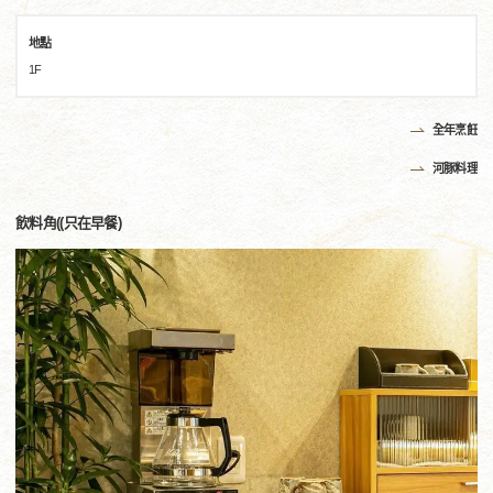
地點
1F
全年烹飪
河豚料理
飲料角((只在早餐)