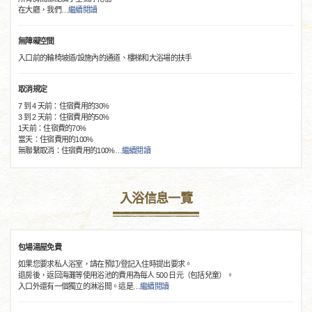
在大廳，我們
…
繼續閱讀
無障礙空間
入口前的輪椅坡道/設施內的通道、樓梯和大浴場的扶手
取消規定
7 到 4 天前：住宿費用的30%
3 到 2 天前：住宿費用的50%
1天前：住宿費的70%
當天：住宿費用的100%
無聯繫取消：住宿費用的100%
…
繼續閱讀
入浴信息一覽
包場湯屋免費
如果您要求私人浴室，請在預訂/登記入住時提出要求。
退房後，返回海灘等使用浴池的費用為每人 500 日元（包括兒童）。
入口外還有一個獨立的淋浴間。這是
…
繼續閱讀