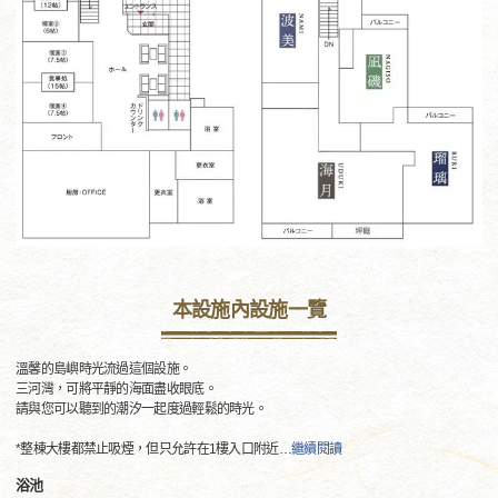
本設施內設施一覽
溫馨的島嶼時光流過這個設施。
三河灣，可將平靜的海面盡收眼底。
請與您可以聽到的潮汐一起度過輕鬆的時光。
*整棟大樓都禁止吸煙，但只允許在1樓入口附近
…
繼續閱讀
浴池