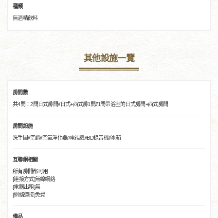
種類
無酒精飲料
其他設施一覽
房間數
共4間：2間日式房間//日式+西式房1間//1間帶浴室的日式房間+西式房間
房間設施
洗手間//空調//空氣淨化器//電視機//BD錄音機//冰箱
互聯網相關
所有房間都可用
[連接方式]無線網絡
[電腦出租]無
[網絡連接]免費
備品