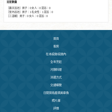
浴室數量
［露天浴池］男子：0 女人：0 混浴：0
［室內浴池］男子：1 名女性：1 混浴：0
［三溫暖］男子：0 女人：0 混浴：0
首頁
客房
在本設施/設施內
全年烹飪
河豚料理
消遣方式
交通導覽
日間賀島產精美章魚
照片庫
評價