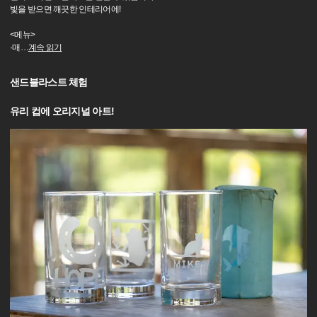
빛을 받으면 깨끗한 인테리어에!
<메뉴>
·매
…
계속 읽기
샌드블라스트 체험
유리 컵에 오리지널 아트!