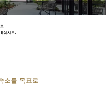
실로
내십시오.
 숙소를 목표로