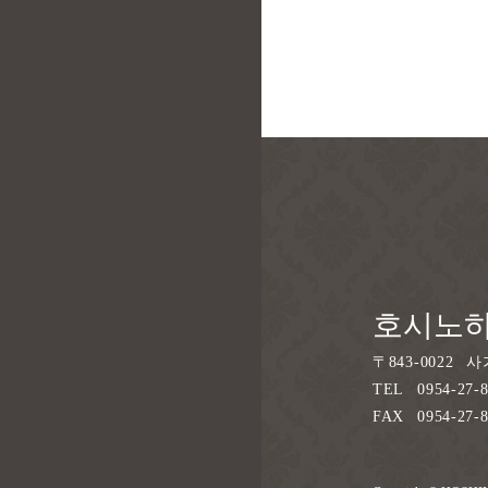
호시노
〒
843-0022
사
TEL
0954-27-
FAX
0954-27-