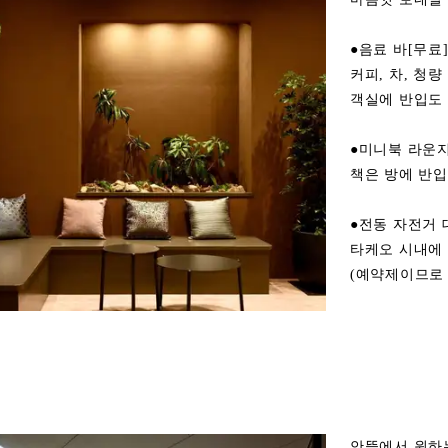
●음료 바[무료
커피, 차, 청
객실에 반입도
●미니북 라운
책은 방에 반입
●전동 자전거 
타케오 시내에 
(예약제이므로
안뜰에서 원하는