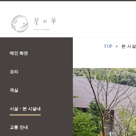
TOP
본 시
메인 화면
요리
객실
시설・본 시설내
교통 안내