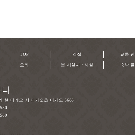
TOP
객실
교통 
요리
본 시설내・시설
숙박 
하나
가 현 타케오 시 타케오쵸 타케오 3688
8530
8580