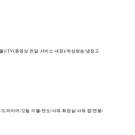
)/TV(동영상 전달 서비스 내장)/위성방송/냉장고
타/드라이어/깃털 이불/면도/샤워 화장실/샤워 캡/면봉/