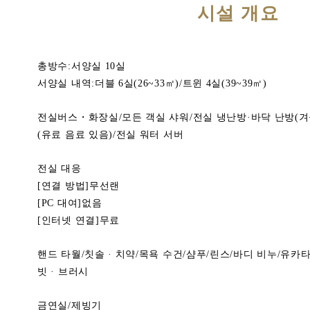
시설 개요
총방수:서양실 10실
서양실 내역:더블 6실(26~33㎡)/트윈 4실(39~39㎡)
전실버스・화장실/모든 객실 샤워/전실 냉난방·바닥 난방(겨울
(유료 음료 있음)/전실 워터 서버
전실 대응
[연결 방법]무선랜
[PC 대여]없음
[인터넷 연결]무료
핸드 타월/칫솔 · 치약/목욕 수건/샴푸/린스/바디 비누/유카
빗 · 브러시
금연실/제빙기