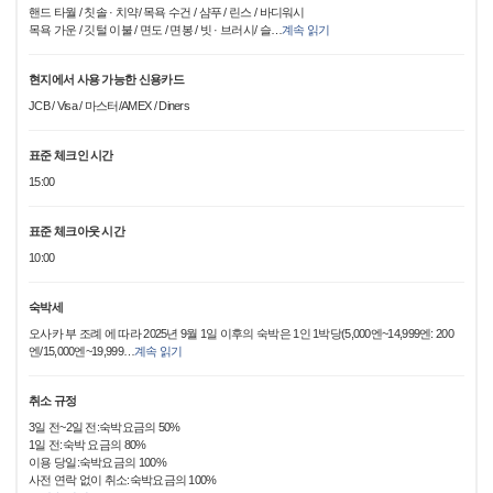
핸드 타월 / 칫솔 · 치약/ 목욕 수건 / 샴푸 / 린스 / 바디워시
목욕 가운 / 깃털 이불 / 면도 / 면봉 / 빗 · 브러시/ 슬
…
계속 읽기
현지에서 사용 가능한 신용카드
JCB / Visa / 마스터/AMEX / Diners
표준 체크인 시간
15:00
표준 체크아웃 시간
10:00
숙박세
오사카 부 조례 에 따라 2025년 9월 1일 이후의 숙박은 1인 1박당(5,000엔~14,999엔: 200
엔/15,000엔~19,999
…
계속 읽기
취소 규정
3일 전~2일 전:숙박요금의 50%
1일 전:숙박 요금의 80%
이용 당일:숙박요금의 100%
사전 연락 없이 취소:숙박요금의 100%