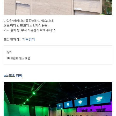
다양한 어메니티 를 준비하고 있습니다.
칫솔,머리 빗,면도기,스킨케어 용품,
커피·홍차 등, 부디 자유롭게 취해 주세요.
또한 전자 레
…
계속 읽기
장소
4F 프런트 데스크 옆
e스포츠 카페