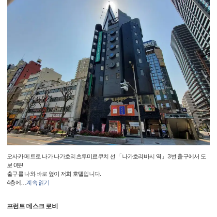
오사카 메트로 나가 나가호리츠루미료쿠치 선 「나가호리바시 역」 3번 출구에서 도
보 0분!
출구를 나와 바로 옆이 저희 호텔입니다.
4층에
…
계속 읽기
프런트 데스크 로비