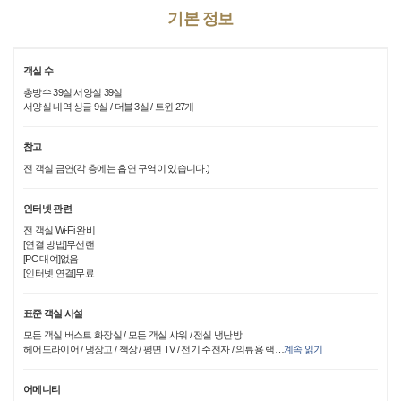
기본 정보
객실 수
총방수 39실:서양실 39실
서양실 내역:싱글 9실 / 더블 3실 / 트윈 27개
참고
전 객실 금연(각 층에는 흡연 구역이 있습니다.)
인터넷 관련
전 객실 Wi-Fi 완비
[연결 방법]무선랜
[PC 대여]없음
[인터넷 연결]무료
표준 객실 시설
모든 객실 버스트 화장실 / 모든 객실 샤워 / 전실 냉난방
헤어드라이어 / 냉장고 / 책상 / 평면 TV / 전기 주전자 / 의류용 랙
…
계속 읽기
어메니티