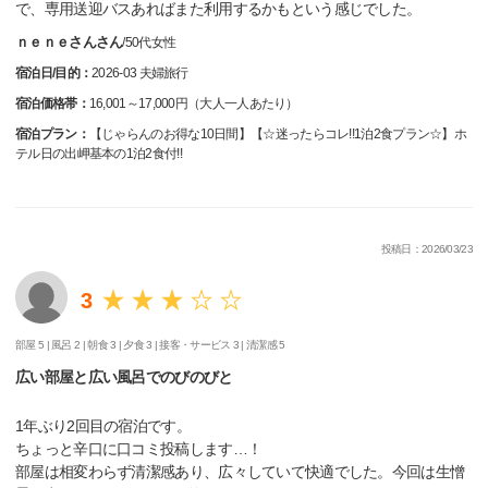
で、専用送迎バスあればまた利用するかもという感じでした。
ｎｅｎｅさんさん
/
50代
女性
宿泊日/目的：
2026-03 夫婦旅行
宿泊価格帯：
16,001～17,000円（大人一人あたり）
宿泊プラン：
【じゃらんのお得な10日間】【☆迷ったらコレ!!1泊2食プラン☆】ホ
テル日の出岬基本の1泊2食付!!
投稿日：2026/03/23
3
部屋 5 |
風呂 2 |
朝食 3 |
夕食 3 |
接客・サービス 3 |
清潔感 5
広い部屋と広い風呂でのびのびと
1年ぶり2回目の宿泊です。
ちょっと辛口に口コミ投稿します…！
部屋は相変わらず清潔感あり、広々していて快適でした。今回は生憎