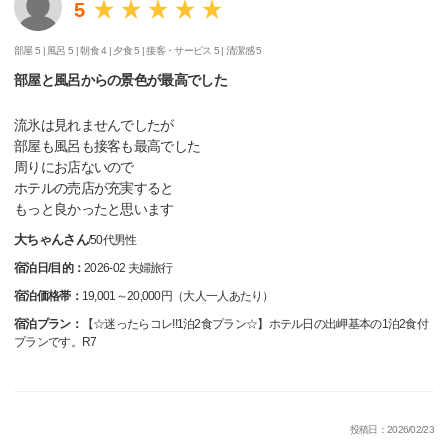
5
部屋 5 |
風呂 5 |
朝食 4 |
夕食 5 |
接客・サービス 5 |
清潔感 5
部屋と風呂からの景色が最高でした
流氷は見れませんでしたが
部屋も風呂も接客も最高でした
周りにお店ないので
ホテルの売店が充実すると
もっと良かったと思います
大ちゃんさん
/
50代
男性
宿泊日/目的：
2026-02 夫婦旅行
宿泊価格帯：
19,001～20,000円（大人一人あたり）
宿泊プラン：
【☆迷ったらコレ!!1泊2食プラン☆】ホテル日の出岬基本の1泊2食付
プランです。R7
投稿日：2026/02/23