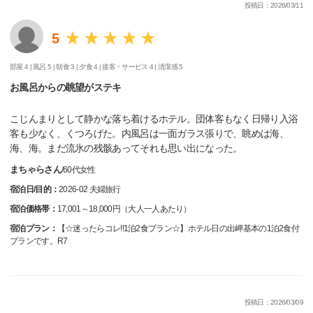
投稿日：2026/03/11
5
部屋 4 |
風呂 5 |
朝食 3 |
夕食 4 |
接客・サービス 4 |
清潔感 5
お風呂からの眺望がステキ
こじんまりとして静かな落ち着けるホテル。団体客もなく日帰り入浴
客も少なく、くつろげた。内風呂は一面ガラス張りで、眺めは海、
海、海。まだ流氷の残骸あってそれも思い出になった。
まちゃらさん
/
60代
女性
宿泊日/目的：
2026-02 夫婦旅行
宿泊価格帯：
17,001～18,000円（大人一人あたり）
宿泊プラン：
【☆迷ったらコレ!!1泊2食プラン☆】ホテル日の出岬基本の1泊2食付
プランです。R7
投稿日：2026/03/09