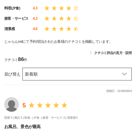
料理(夕食)
4.3
接客・サービス
4.3
清潔感
4.6
じゃらんnetにて予約/宿泊されたお客様のクチコミを掲載しています。
クチコミ評点の見方・説明
86
クチコミ
件
並び替え
投稿日：2026/08/04
5
部屋 5 |
風呂 5 |
朝食 - |
夕食 - |
接客・サービス 3 |
清潔感 5
お風呂、景色が最高