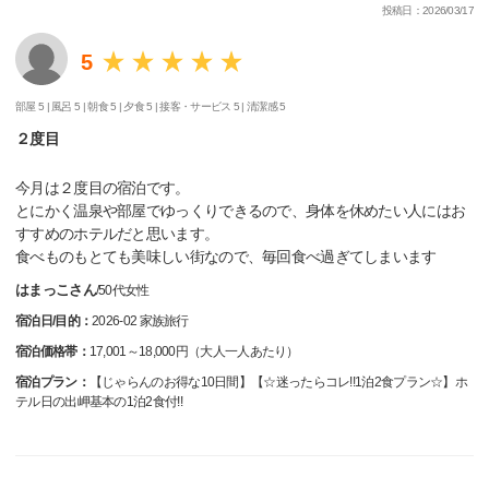
投稿日：2026/03/17
5
部屋 5 |
風呂 5 |
朝食 5 |
夕食 5 |
接客・サービス 5 |
清潔感 5
２度目
今月は２度目の宿泊です。
とにかく温泉や部屋でゆっくりできるので、身体を休めたい人にはお
すすめのホテルだと思います。
食べものもとても美味しい街なので、毎回食べ過ぎてしまいます
はまっこさん
/
50代
女性
宿泊日/目的：
2026-02 家族旅行
宿泊価格帯：
17,001～18,000円（大人一人あたり）
宿泊プラン：
【じゃらんのお得な10日間】【☆迷ったらコレ!!1泊2食プラン☆】ホ
テル日の出岬基本の1泊2食付!!