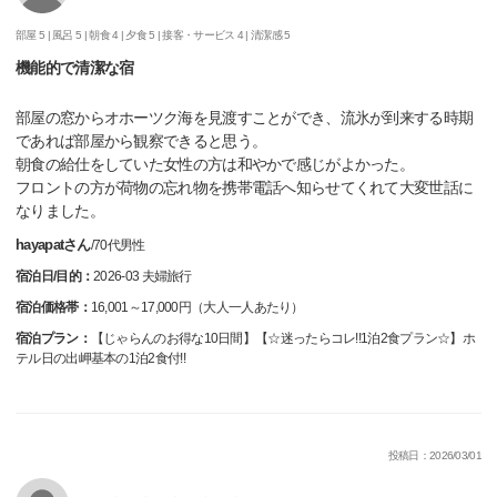
部屋 5 |
風呂 5 |
朝食 4 |
夕食 5 |
接客・サービス 4 |
清潔感 5
機能的で清潔な宿
部屋の窓からオホーツク海を見渡すことができ、流氷が到来する時期
であれば部屋から観察できると思う。
朝食の給仕をしていた女性の方は和やかで感じがよかった。
フロントの方が荷物の忘れ物を携帯電話へ知らせてくれて大変世話に
なりました。
hayapatさん
/
70代
男性
宿泊日/目的：
2026-03 夫婦旅行
宿泊価格帯：
16,001～17,000円（大人一人あたり）
宿泊プラン：
【じゃらんのお得な10日間】【☆迷ったらコレ!!1泊2食プラン☆】ホ
テル日の出岬基本の1泊2食付!!
投稿日：2026/03/01