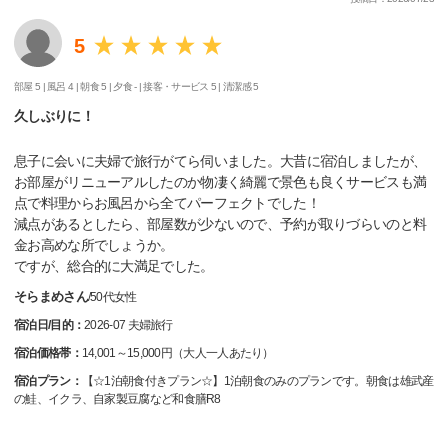
5
部屋 5 |
風呂 4 |
朝食 5 |
夕食 - |
接客・サービス 5 |
清潔感 5
久しぶりに！
息子に会いに夫婦で旅行がてら伺いました。大昔に宿泊しましたが、
お部屋がリニューアルしたのか物凄く綺麗で景色も良くサービスも満
点で料理からお風呂から全てパーフェクトでした！
減点があるとしたら、部屋数が少ないので、予約が取りづらいのと料
金お高めな所でしょうか。
ですが、総合的に大満足でした。
そらまめさん
/
50代
女性
宿泊日/目的：
2026-07 夫婦旅行
宿泊価格帯：
14,001～15,000円（大人一人あたり）
宿泊プラン：
【☆1泊朝食付きプラン☆】1泊朝食のみのプランです。朝食は雄武産
の鮭、イクラ、自家製豆腐など和食膳R8