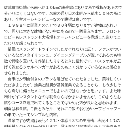
雄武町市街地から南へ約１０kmの海岸線にあり要所で看板があるので
分かりにくくはないです。名前の通り日の出岬から徒歩１０分の所に
あり、全室オーシャンビューなので眺望は良いです。
１９９８年に開業とのことで３０年弱になりますが建物はきれい
で、周りに大きな建物がない中にあるので一際目立ちます。フロント
ロビーもレストランも大浴場もオーシャンビューを意識した造りでこ
だわりが感じられます。
部屋はスタンダードツインでしたがそれなりに広く、ファンがつい
ているなどスタイリッシュ。ダイニングテーブルが置いてあるのも特
徴で荷物を置いたり作業したりするときに便利です。バスタオルが広
げて乾せるタオルハンガーがあるのもよく分かっているなぁと感心さ
せられました。
食事は夕朝食付きのプランを選ばせていただきました。美味しくい
ただきましたが、漁業と酪農が基幹産業であることから、もう少しそ
ちら寄りに偏ったメニューでもよいのではないかと思います。また味
噌汁がインスタントなのは朝食ならばかまいませんが、このようなお
膳やコース料理で出てくるところではやめた方が良いと思われます。
朝食は和食膳。ご飯とみそ汁、それにご飯のお供がハーフビュッフェ
の形でいたってシンプルな内容。
温泉ですが内湯は表記４２℃・体感４３℃の主浴槽、表記４１℃の
副浴槽とジャグジーがあります。露天風呂は開放感があり大海原を見