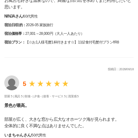
お風呂も好きな温泉なので、綺麗な日の出を求めてまた利用したいと
思います。
NINJAさん
/
60代
男性
宿泊日/目的：
2026-05 家族旅行
宿泊価格帯：
27,001～28,000円（大人一人あたり）
宿泊プラン：
【☆お1人様毛蟹1杯付きます☆】1泊2食付毛蟹付プラン!!R8
投稿日：2026/06/18
5
部屋 5 |
風呂 5 |
朝食 - |
夕食 - |
接客・サービス 5 |
清潔感 5
景色が最高。
部屋が広く、大きな窓から広大なオホーツク海が見られます。
全体的に良く不満な点はありませんでした。
いまちゃんさん
/
50代
男性