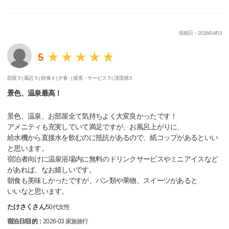
投稿日：2026/04/03
5
部屋 5 |
風呂 5 |
朝食 4 |
夕食 - |
接客・サービス 5 |
清潔感 5
景色、温泉最高！
景色、温泉、お部屋全て気持ちよく大変良かったです！
アメニティも充実していて満足ですが、お風呂上がりに、
給水機から直接水を飲むのに抵抗があるので、紙コップがあるといい
と思います。
宿泊者向けに温泉浴場内に無料のドリンクサービスやミニアイスなど
があれば、なお嬉しいです。
朝食も美味しかったですが、パン類や果物、スイーツがあると
いいなと思います。
たけさくさん
/
50代
女性
宿泊日/目的：
2026-03 家族旅行