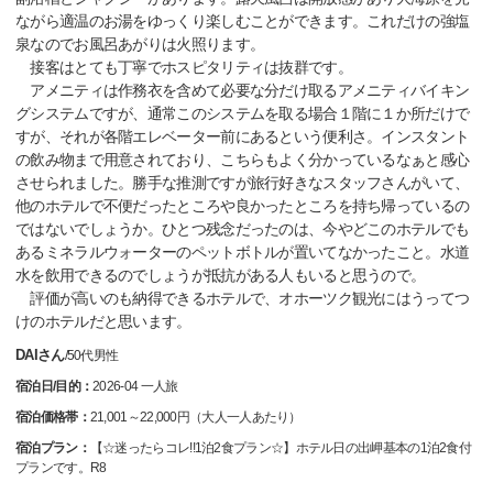
ながら適温のお湯をゆっくり楽しむことができます。これだけの強塩
泉なのでお風呂あがりは火照ります。
接客はとても丁寧でホスピタリティは抜群です。
アメニティは作務衣を含めて必要な分だけ取るアメニティバイキン
グシステムですが、通常このシステムを取る場合１階に１か所だけで
すが、それが各階エレベーター前にあるという便利さ。インスタント
の飲み物まで用意されており、こちらもよく分かっているなぁと感心
させられました。勝手な推測ですが旅行好きなスタッフさんがいて、
他のホテルで不便だったところや良かったところを持ち帰っているの
ではないでしょうか。ひとつ残念だったのは、今やどこのホテルでも
あるミネラルウォーターのペットボトルが置いてなかったこと。水道
水を飲用できるのでしょうが抵抗がある人もいると思うので。
評価が高いのも納得できるホテルで、オホーツク観光にはうってつ
けのホテルだと思います。
DAIさん
/
50代
男性
宿泊日/目的：
2026-04 一人旅
宿泊価格帯：
21,001～22,000円（大人一人あたり）
宿泊プラン：
【☆迷ったらコレ!!1泊2食プラン☆】ホテル日の出岬基本の1泊2食付
プランです。R8