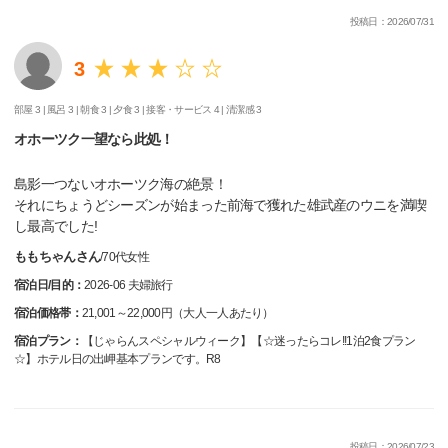
投稿日：2026/07/31
3
部屋 3 |
風呂 3 |
朝食 3 |
夕食 3 |
接客・サービス 4 |
清潔感 3
オホーツク一望なら此処！
島影一つないオホーツク海の絶景！
それにちょうどシーズンが始まった前海で獲れた雄武産のウニを満喫
し最高でした!
ももちゃんさん
/
70代
女性
宿泊日/目的：
2026-06 夫婦旅行
宿泊価格帯：
21,001～22,000円（大人一人あたり）
宿泊プラン：
【じゃらんスペシャルウィーク】【☆迷ったらコレ!!1泊2食プラン
☆】ホテル日の出岬基本プランです。R8
投稿日：2026/07/23