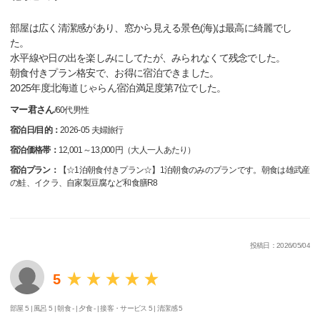
部屋は広く清潔感があり、窓から見える景色(海)は最高に綺麗でし
た。
水平線や日の出を楽しみにしてたが、みられなくて残念でした。
朝食付きプラン格安で、お得に宿泊できました。
2025年度北海道じゃらん宿泊満足度第7位でした。
マー君さん
/
60代
男性
宿泊日/目的：
2026-05 夫婦旅行
宿泊価格帯：
12,001～13,000円（大人一人あたり）
宿泊プラン：
【☆1泊朝食付きプラン☆】1泊朝食のみのプランです。朝食は雄武産
の鮭、イクラ、自家製豆腐など和食膳R8
投稿日：2026/05/04
5
部屋 5 |
風呂 5 |
朝食 - |
夕食 - |
接客・サービス 5 |
清潔感 5