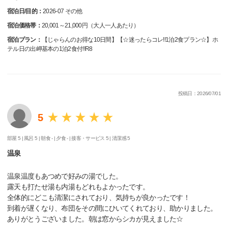
宿泊日/目的：
2026-07 その他
宿泊価格帯：
20,001～21,000円（大人一人あたり）
宿泊プラン：
【じゃらんのお得な10日間】【☆迷ったらコレ!!1泊2食プラン☆】ホ
テル日の出岬基本の1泊2食付!!R8
投稿日：2026/07/01
5
部屋 5 |
風呂 5 |
朝食 - |
夕食 - |
接客・サービス 5 |
清潔感 5
温泉
温泉温度もあつめで好みの湯でした。
露天も打たせ湯も内湯もどれもよかったです。
全体的にどこも清潔にされており、気持ちが良かったです！
到着が遅くなり、布団をその間にひいてくれており、助かりました。
ありがとうございました。朝は窓からシカが見えました☆