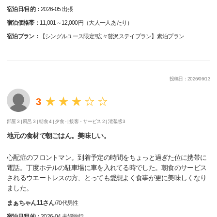
宿泊日/目的：
2026-05 出張
宿泊価格帯：
11,001～12,000円（大人一人あたり）
宿泊プラン：
【シングルユース限定!!広々贅沢ステイプラン】素泊プラン
投稿日：2026/06/13
3
部屋 3 |
風呂 3 |
朝食 4 |
夕食 - |
接客・サービス 2 |
清潔感 3
地元の食材で朝ごはん。美味しい。
心配症のフロントマン。到着予定の時間をちょっと過ぎた位に携帯に
電話。丁度ホテルの駐車場に車を入れてる時でした。朝食のサービス
されるウエートレスの方、とっても愛想よく食事が更に美味しくなり
ました。
まぁちゃん11さん
/
70代
男性
宿泊日/目的：
2026-04 夫婦旅行