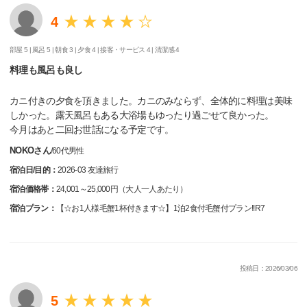
4
部屋 5 |
風呂 5 |
朝食 3 |
夕食 4 |
接客・サービス 4 |
清潔感 4
料理も風呂も良し
カニ付きの夕食を頂きました。カニのみならず、全体的に料理は美味
しかった。露天風呂もある大浴場もゆったり過ごせて良かった。
今月はあと二回お世話になる予定です。
NOKOさん
/
60代
男性
宿泊日/目的：
2026-03 友達旅行
宿泊価格帯：
24,001～25,000円（大人一人あたり）
宿泊プラン：
【☆お1人様毛蟹1杯付きます☆】1泊2食付毛蟹付プラン!!R7
投稿日：2026/03/06
5