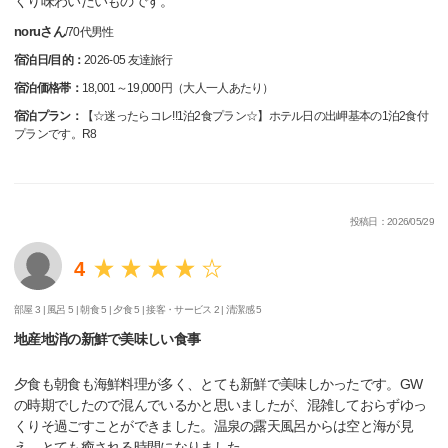
くり味わいたいものです。
noruさん
/
70代
男性
宿泊日/目的：
2026-05 友達旅行
宿泊価格帯：
18,001～19,000円（大人一人あたり）
宿泊プラン：
【☆迷ったらコレ!!1泊2食プラン☆】ホテル日の出岬基本の1泊2食付
プランです。R8
投稿日：2026/05/29
4
部屋 3 |
風呂 5 |
朝食 5 |
夕食 5 |
接客・サービス 2 |
清潔感 5
地産地消の新鮮で美味しい食事
夕食も朝食も海鮮料理が多く、とても新鮮で美味しかったです。GW
の時期でしたので混んでいるかと思いましたが、混雑しておらずゆっ
くりそ過ごすことができました。温泉の露天風呂からは空と海が見
え、とても癒される時間になりました。