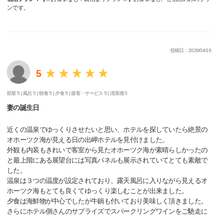
ンです。
投稿日：2026/04/16
5
部屋 5 |
風呂 5 |
朝食 5 |
夕食 5 |
接客・サービス 5 |
清潔感 5
妻の誕生日
近くの温泉でゆっくりさせたいと思い、ホテルを探していたら絶景の
オホーツク海が見える日の出岬ホテルを見付けました。
外観も内装もきれいで客室から見たオホーツク海が素晴らしかったの
と最上階にある展望台には写真パネルも展示されていてとても素敵で
した。
温泉は３つの温度が設定されており、露天風呂に入りながら見えるオ
ホーツク海もとても良くてゆっくり楽しむことが出来ました。
夕食は海鮮物が中心でしたが牛鍋も付いており美味しく頂きました。
さらにホテル側さんのサプライズでスパークリングワインをご馳走に