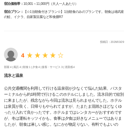
宿泊価格帯：
10,001～11,000円（大人一人あたり）
宿泊プラン：
【☆1泊朝食付きプラン☆】1泊朝食のみのプランです。朝食は雄武産
の鮭、イクラ、自家製豆腐など和食膳R7
投稿日：2026/03/29
4
部屋 4 |
風呂 4 |
朝食 1 |
夕食 4 |
接客・サービス 3 |
清潔感 4
流氷と温泉
公共交通機関を利用して行ける温泉宿が少なくて悩んだ結果、バスタ
ーミナルから約1時間で行けるこのホテルにしました。流氷目的で紋別
に来ましたが、残念ながら今回は流氷は見られませんでした。ホテル
は泉質が良く、日帰りもやられてますが、たまたま混雑さほどなくゆ
ったり入れて良かったです。ホテルまではレンタカーがおすすめです
が、冬は運転キッツイかも。食事は夕食は好きなメニューではありま
したが、朝食は淋しい感じ。なにかが物足りない。有料でもよいの