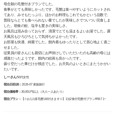
母念願の毛蟹付きプランでした。
食事がとても美味しかったです。毛蟹は食べやすいようにカットされ
てあり、みそもたっぷり。ほかのお料理もこれでもかという品数で、
普段ならとても食べられない量でしたが美味しさでついつい完食しま
した。朝食の鮭、塩辛も驚きの美味しさ。
お風呂は混み合っておらず、清潔でとても温まるよいお湯でした。露
天風呂もひろびろとして気持ちがよかったです。
お部屋も快適、綺麗でした。館内着もゆったりとして居心地よく過ご
せました。
従業員の皆さんにも親切にお声掛けしていただいたのも高齢の母には
感激だったようです。館内の絵画も良かったです。
曇り空だった事だけが残念でした。お天気のよいときにまたうかがい
たいです。
しーさん
/
50代
女性
宿泊日/目的：
2026-07 家族旅行
宿泊価格帯：
30,001円以上（大人一人あたり）
宿泊プラン：
【☆お1人様毛蟹1杯付きます☆】1泊2食付毛蟹付プラン!!R8.7.1~