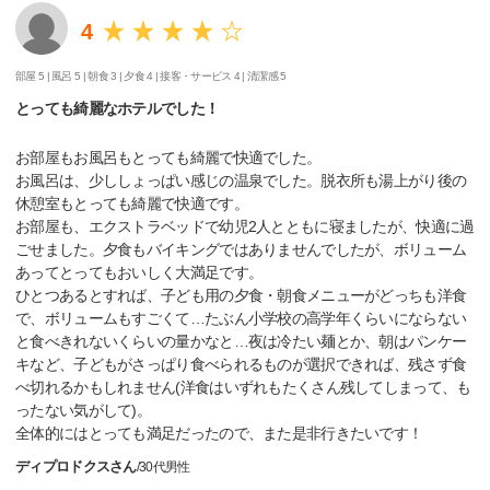
4
部屋 5 |
風呂 5 |
朝食 3 |
夕食 4 |
接客・サービス 4 |
清潔感 5
とっても綺麗なホテルでした！
お部屋もお風呂もとっても綺麗で快適でした。
お風呂は、少ししょっぱい感じの温泉でした。脱衣所も湯上がり後の
休憩室もとっても綺麗で快適です。
お部屋も、エクストラベッドで幼児2人とともに寝ましたが、快適に過
ごせました。夕食もバイキングではありませんでしたが、ボリューム
あってとってもおいしく大満足です。
ひとつあるとすれば、子ども用の夕食・朝食メニューがどっちも洋食
で、ボリュームもすごくて…たぶん小学校の高学年くらいにならない
と食べきれないくらいの量かなと…夜は冷たい麺とか、朝はパンケー
キなど、子どもがさっぱり食べられるものが選択できれば、残さず食
べ切れるかもしれません(洋食はいずれもたくさん残してしまって、も
ったない気がして)。
全体的にはとっても満足だったので、また是非行きたいです！
ディプロドクスさん
/
30代
男性