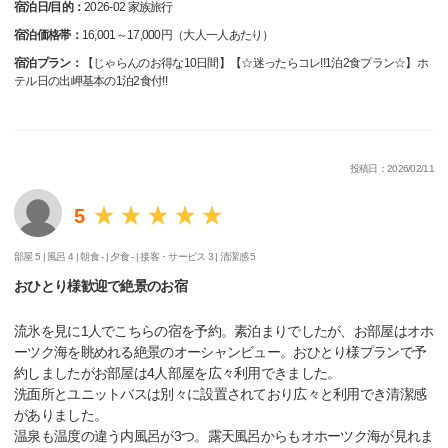
宿泊日/目的：
2026-02 家族旅行
宿泊価格帯：
16,001～17,000円（大人一人あたり）
宿泊プラン：
【じゃらんのお得な10日間】【☆迷ったらコレ!!1泊2食プラン☆】ホ
テル日の出岬基本の1泊2食付!!
投稿日：2026/02/11
5
部屋 5 |
風呂 4 |
朝食 - |
夕食 - |
接客・サービス 3 |
清潔感 5
おひとり様歓迎で絶景のお宿
流氷を見に1人でこちらの宿を予約。素泊まりでしたが、お部屋はオホ
ーツク海を眺めれる絶景のオーシャンビュー。おひとり様プランで予
約しましたがお部屋は4人部屋を広々利用できました。
洗面所とユニットバスは別々に設置されており広々と利用でき清潔感
がありました。
温泉も温度の違う内風呂が3つ。露天風呂からもオホーツク海が見れま