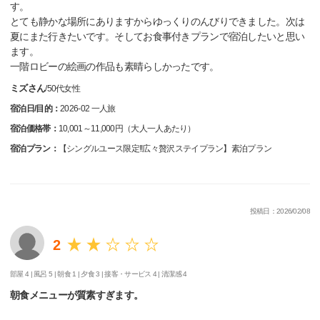
す。
とても静かな場所にありますからゆっくりのんびりできました。次は
夏にまた行きたいです。そしてお食事付きプランで宿泊したいと思い
ます。
一階ロビーの絵画の作品も素晴らしかったです。
ミズさん
/
50代
女性
宿泊日/目的：
2026-02 一人旅
宿泊価格帯：
10,001～11,000円（大人一人あたり）
宿泊プラン：
【シングルユース限定!!広々贅沢ステイプラン】素泊プラン
投稿日：2026/02/08
2
部屋 4 |
風呂 5 |
朝食 1 |
夕食 3 |
接客・サービス 4 |
清潔感 4
朝食メニューが質素すぎます。