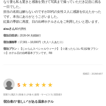
なり妻も私も驚きと感激を受けて写真まで撮っていただき記念に残る
一日でした。
担当の名前は解らないのですが20代の女性２人に感謝を伝えたかった
です。本当にありがとうございました。
紅葉の季節に再度、日の出岬ホテルさんをご利用したいと思います。
aisuさん
/
60代
男性
宿泊日/目的：
2026-04 夫婦旅行
宿泊価格帯：
17,001～18,000円（大人一人あたり）
宿泊プラン：
【じゃらんスペシャルウィーク】【☆迷ったらコレ!!1泊2食プラン
☆】ホテル日の出岬基本プランです。R8
投稿日：2026/04/07
5
部屋 5 |
風呂 5 |
朝食 3 |
夕食 4 |
接客・サービス 5 |
清潔感 5
宿泊者の“欲しい”がある温泉ホテル