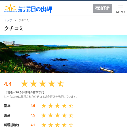
宿泊予約
MENU
トップ
クチコミ
クチコミ
4.4
（[普通＝3.0]が評価時の基準です)
じゃらんnetに投稿されたクチコミ総合評点を表示しています。
部屋
4.6
風呂
4.5
料理(朝食)
4.1