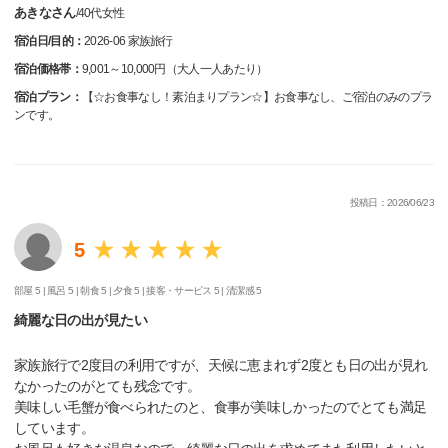
あきなさん
/
40代
女性
宿泊日/目的：
2026-06 家族旅行
宿泊価格帯：
9,001～10,000円（大人一人あたり）
宿泊プラン：
【☆お食事なし！素泊まりプラン☆】お食事なし、ご宿泊のみのプラ
ンです。
投稿日：2026/06/23
5
部屋 5 |
風呂 5 |
朝食 5 |
夕食 5 |
接客・サービス 5 |
清潔感 5
綺麗な日の出が見たい
家族旅行で2度目の利用ですが、天候に恵まれず2度とも日の出が見れ
なかったのがとても残念です。
美味しい毛蟹が食べられたのと、食事が美味しかったのでとても満足
しています。