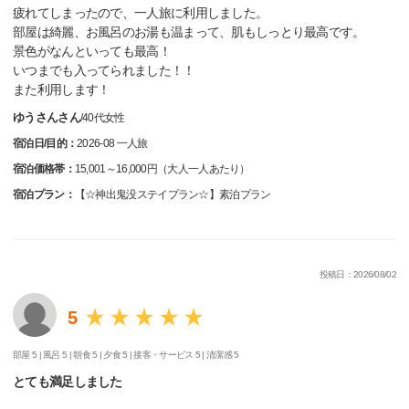
疲れてしまったので、一人旅に利用しました。
部屋は綺麗、お風呂のお湯も温まって、肌もしっとり最高です。
景色がなんといっても最高！
いつまでも入ってられました！！
また利用します！
ゆうさんさん
/
40代
女性
宿泊日/目的：
2026-08 一人旅
宿泊価格帯：
15,001～16,000円（大人一人あたり）
宿泊プラン：
【☆神出鬼没ステイプラン☆】素泊プラン
投稿日：2026/08/02
5
部屋 5 |
風呂 5 |
朝食 5 |
夕食 5 |
接客・サービス 5 |
清潔感 5
とても満足しました