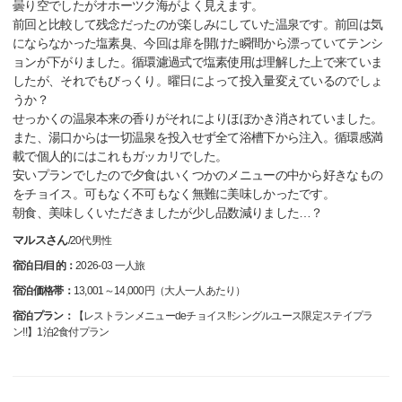
曇り空でしたがオホーツク海がよく見えます。
前回と比較して残念だったのが楽しみにしていた温泉です。前回は気
にならなかった塩素臭、今回は扉を開けた瞬間から漂っていてテンシ
ョンが下がりました。循環濾過式で塩素使用は理解した上で来ていま
したが、それでもびっくり。曜日によって投入量変えているのでしょ
うか？
せっかくの温泉本来の香りがそれによりほぼかき消されていました。
また、湯口からは一切温泉を投入せず全て浴槽下から注入。循環感満
載で個人的にはこれもガッカリでした。
安いプランでしたので夕食はいくつかのメニューの中から好きなもの
をチョイス。可もなく不可もなく無難に美味しかったです。
朝食、美味しくいただきましたが少し品数減りました…？
マルスさん
/
20代
男性
宿泊日/目的：
2026-03 一人旅
宿泊価格帯：
13,001～14,000円（大人一人あたり）
宿泊プラン：
【レストランメニューdeチョイス!!シングルユース限定ステイプラ
ン!!】1泊2食付プラン