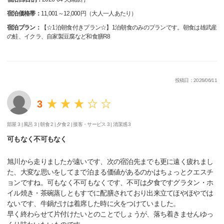
宿泊価格帯：
11,001～12,000円（大人一人あたり）
宿泊プラン：
【☆1泊朝食付きプラン☆】1泊朝食のみのプランです。朝食は雄武産
の鮭、イクラ、自家製豆腐など和食膳R8
投稿日：2026/06/11
3
部屋 3 |
風呂 3 |
朝食 2 |
夕食 2 |
接客・サービス 3 |
清潔感 3
可もなく不可もなく
旭川から走りましたが遠いです、次の宿泊先までも更に遠く疲れまし
た、大変な思いをしてまで泊まる価値があるのかはちょっとクエスチ
ョンですね。可もなく不可もなくです、不可は夕食ですグラタン・ホ
イル焼き・茶碗蒸しともすでに配膳されており出来立てほやほやでは
ないです、牛鍋だけは着席した時に火をつけていました。
早く終わらせて片付けたいとのことでしょうが、落ち着きませんゆっ