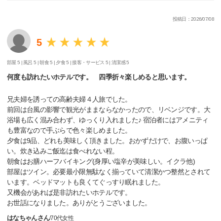
投稿日：2026/07/08
5
部屋 5 |
風呂 5 |
朝食 5 |
夕食 5 |
接客・サービス 5 |
清潔感 5
何度も訪れたいホテルです。 四季折々楽しめると思います。
兄夫婦を誘っての高齢夫婦４人旅でした。
前回は台風の影響で観光がままならなかったので、リベンジです。大
浴場も広く混み合わず、ゆっくり入れました♪ 宿泊者にはアメニティ
も豊富なので手ぶらで色々楽しめました。
夕食は9品、どれも美味しく頂きました。おかずだけで、お腹いっぱ
い。炊き込みご飯迄は食べれない程。
朝食はお膳ハーフバイキング(身厚い塩辛が美味しい。イクラ他)
部屋はツイン。必要最小限無駄なく揃っていて清潔かつ整然とされて
います。ベッドマットも良くてぐっすり眠れました。
又機会があれば是非訪れたいホテルです。
お世話になりました。ありがとうございました。
はなちゃんさん
/
70代
女性