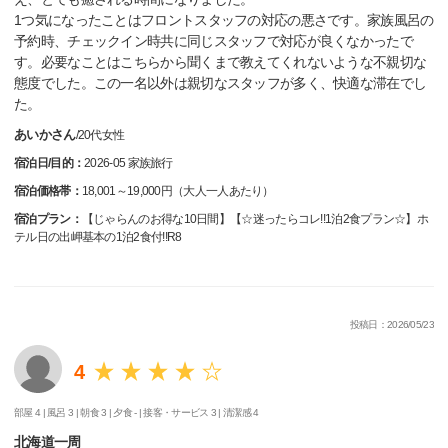
1つ気になったことはフロントスタッフの対応の悪さです。家族風呂の
予約時、チェックイン時共に同じスタッフで対応が良くなかったで
す。必要なことはこちらから聞くまで教えてくれないような不親切な
態度でした。この一名以外は親切なスタッフが多く、快適な滞在でし
た。
あいかさん
/
20代
女性
宿泊日/目的：
2026-05 家族旅行
宿泊価格帯：
18,001～19,000円（大人一人あたり）
宿泊プラン：
【じゃらんのお得な10日間】【☆迷ったらコレ!!1泊2食プラン☆】ホ
テル日の出岬基本の1泊2食付!!R8
投稿日：2026/05/23
4
部屋 4 |
風呂 3 |
朝食 3 |
夕食 - |
接客・サービス 3 |
清潔感 4
北海道一周