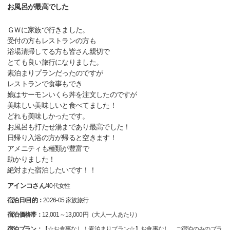
お風呂が最高でした
ＧＷに家族で行きました。
受付の方もレストランの方も
浴場清掃してる方も皆さん親切で
とても良い旅行になりました。
素泊まりプランだったのですが
レストランで食事もでき
娘はサーモンいくら丼を注文したのですが
美味しい美味しいと食べてました！
どれも美味しかったです。
お風呂も打たせ湯まであり最高でした！
日帰り入浴の方が帰ると空きます！
アメニティも種類が豊富で
助かりました！
絶対また宿泊したいです！！
アインコさん
/
40代
女性
宿泊日/目的：
2026-05 家族旅行
宿泊価格帯：
12,001～13,000円（大人一人あたり）
宿泊プラン：
【☆お食事なし！素泊まりプラン☆】お食事なし、ご宿泊のみのプラ