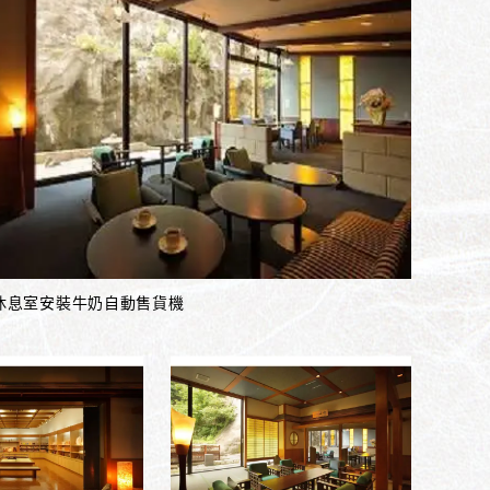
休息室安裝牛奶自動售貨機