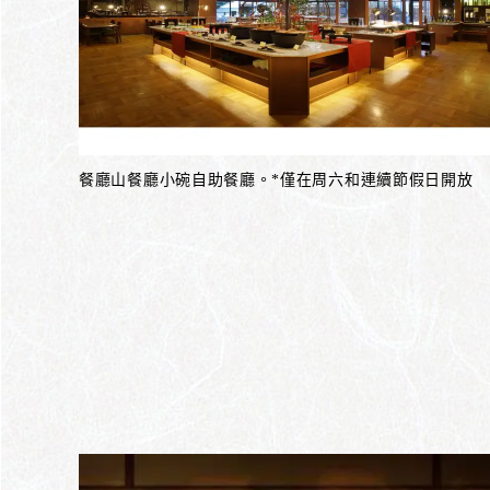
餐廳山餐廳小碗自助餐廳。*僅在周六和連續節假日開放