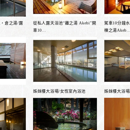
，倉之湯/露
從私人露天浴池“離之湯 Akebi”開
駕車10分鐘
車10
…
棟之湯Akeb
姊妹樓大浴場/女性室內浴池
姊妹樓大浴場