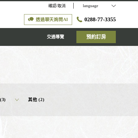
確認/取消
language
0288-77-3355
透過聊天詢問AI
預約訂房
交通導覽
(3)
其他 (2)