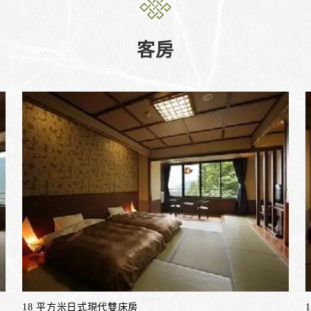
客房
18 平方米日式現代雙床房