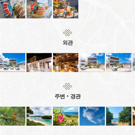
외관
주변‧경관