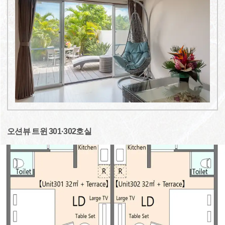
오션뷰 트윈 301·302호실