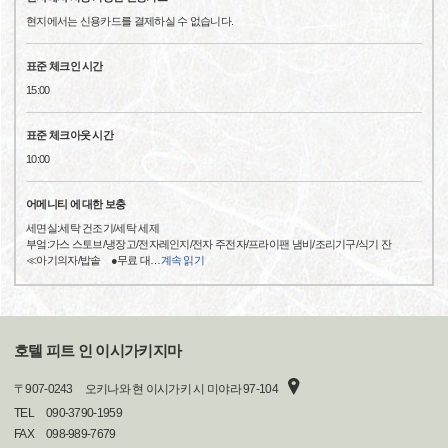
현지에서는 신용카드를 결제하실 수 없습니다.
표준 체크인 시간
15:00
표준 체크아웃 시간
10:00
어메니티 에 대한 보충
세면실:세탁 건조기/세탁 세제
부엌:가스 스토브/냉장고/전자레인지/전자 주전자/프라이팬 냄비/조리기구/식기 잔
≪아기의자/밥솥 ●무료 대
…
계속 읽기
호텔 피트 인 이시가키지마
〒
907-0243
오키나와 현 이시가키 시 미야라 97-104
TEL
090-3790-1959
FAX
098-989-7679