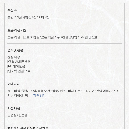
객실 수
총방수 3실:서양실 1실 / 기타 2실
표준 객실 시설
모든 객실 버스트 화장실 / 모든 객실 샤워 / 전실냉난방 / TV / 빈 냉장고
인터넷 관련
전실 대응
[연결 방법]무선랜
[PC 대여]없음
[인터넷 연결]무료
어메니티
핸드 타월 / 칫솔 · 치약/ 목욕 수건 / 샴푸 / 린스 / 바디 비누 / 드라이어 / 깃털 이불 / 면도 /
샤워 화장실 / 빗 ·
…
계속 읽기
시설 내용
금연실 / 건조실
현지에서 사용 가능한 신용카드