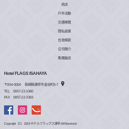
商店
戶外活動
交通導覽
隱私政策
住宿條款
公司簡介
集團飯店
Hotel FLAGS ISAHAYA
〒
854-0004
長崎縣諫早市金谷町8-7
TEL
0957-22-3360
FAX
0957-22-3363
Copyright（C）2024 ホテルフラッグス諫早 All Reserved.