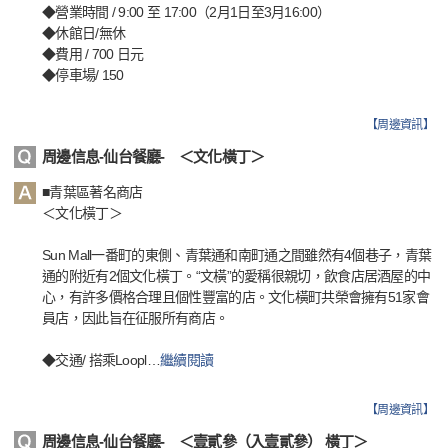
◆營業時間 / 9:00 至 17:00（2月1日至3月16:00）
◆休館日/無休
◆費用 / 700 日元
◆停車場/ 150
【
周邊資訊
】
周邊信息-仙台餐廳- ＜文化橫丁＞
■青葉區著名商店
＜文化橫丁＞
Sun Mall一番町的東側、青葉通和南町通之間雖然有4個巷子，青葉
通的附近有2個文化橫丁。“文橫”的愛稱很親切，飲食店居酒屋的中
心，有許多價格合理且個性豐富的店。文化橫町共榮會擁有51家會
員店，因此旨在征服所有商店。
◆交通/ 搭乘Loopl
…
繼續閱讀
【
周邊資訊
】
周邊信息-仙台餐廳- ＜壹貳參（入壹貳參） 橫丁＞