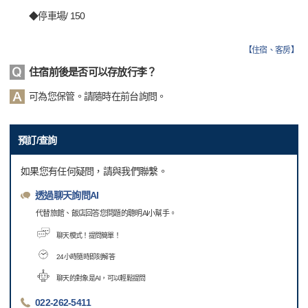
◆停車場/ 150
【
住宿、客房
】
住宿前後是否可以存放行李？
可為您保管。請隨時在前台詢問。
預訂/查詢
如果您有任何疑問，請與我們聯繫。
透過聊天詢問AI
代替旅館、飯店回答您問題的聰明AI小幫手。
聊天模式！提問簡單！
24小時隨時即刻解答
聊天的對象是AI，可以輕鬆提問
022-262-5411