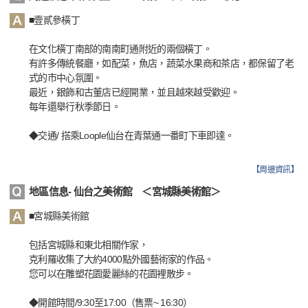
■壹貳參橫丁
在文化橫丁南部的南南町通附近的兩個橫丁。
有許多傳統餐廳，如配菜，魚店，蔬菜水果商和茶店，都保留了老
式的市中心氛圍。
最近，銀飾和古董店已經開業，並且越來越受歡迎。
每年還舉行秋季節日。
◆交通/ 搭乘Loople仙台在青葉通一番町下車即達。
【
周邊資訊
】
地區信息- 仙台之美術館 ＜宮城縣美術館＞
■宮城縣美術館
包括宮城縣和東北相關作家，
克利羅收集了大約4000點外國藝術家的作品。
您可以在雕塑花園愛麗絲的花園裡散步。
◆開館時間/9:30至17:00（售票~ 16:30）