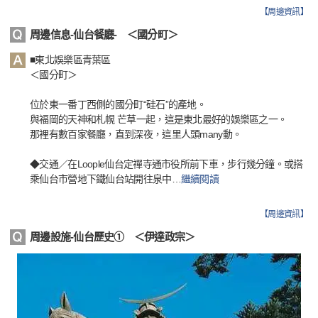
【
周邊資訊
】
周邊信息-仙台餐廳- ＜國分町＞
■東北娛樂區青葉區
＜國分町＞
位於東一番丁西側的國分町“硅石”的產地。
與福岡的天神和札幌 芒草一起，這是東北最好的娛樂區之一。
那裡有數百家餐廳，直到深夜，這里人頭many動。
◆交通／在Loople仙台定禪寺通市役所前下車，步行幾分鐘。或搭
乘仙台市營地下鐵仙台站開往泉中
…
繼續閱讀
【
周邊資訊
】
周邊設施-仙台歷史① ＜伊達政宗＞