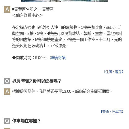
■青葉區名所之一 青葉區
＜仙台媒體中心＞
在定禪寺通也市格外引人注目的建築物。1樓是咖啡廳、商店、活
動空間，2樓、3樓、4樓是可以瀏覽雜誌、報紙、童書、當地資料
等的圖書館，5樓和6樓是畫廊，7樓是一個工作室。十二月，光的
選美反射在玻璃牆上，非常漂亮。
◆開放時間：9:00～
…
繼續閱讀
【
住宿、客房
】
退房時間之後可以延長嗎？
根據房間條件，我們將延長至13:00。請向前台詢問延期費。
【
交通、停車場
】
停車場在哪裡？