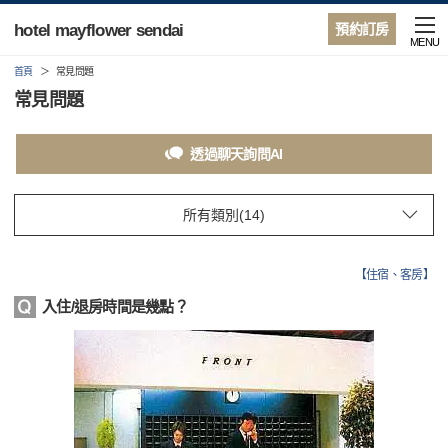
hotel mayflower sendai
預約訂房
MENU
首頁
常見問題
常見問題
透過聊天詢問AI
【
住宿、客房
】
入住/退房時間是幾點？