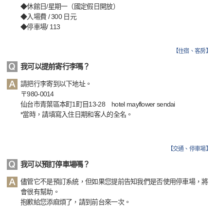
◆休館日/星期一（國定假日開放）
◆入場費 / 300 日元
◆停車場/ 113
【
住宿、客房
】
我可以提前寄行李嗎？
請把行李寄到以下地址。
〒980-0014
仙台市青葉區本町1町目13-28 hotel mayflower sendai
*當時，請填寫入住日期和客人的全名。
【
交通、停車場
】
我可以預訂停車場嗎？
儘管它不是預訂系統，但如果您提前告知我們是否使用停車場，將
會很有幫助。
抱歉給您添麻煩了，請到前台來一次。