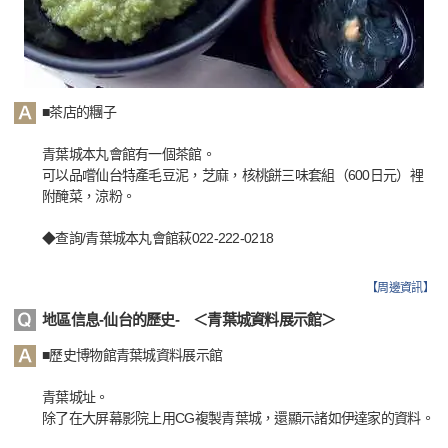
■茶店的糰子
青葉城本丸會館有一個茶館。
可以品嚐仙台特產毛豆泥，芝麻，核桃餅三味套組（600日元）裡
附醃菜，涼粉。
◆查詢/青葉城本丸會館萩022-222-0218
【
周邊資訊
】
地區信息-仙台的歷史- ＜青葉城資料展示館＞
■歷史博物館青葉城資料展示館
青葉城址。
除了在大屏幕影院上用CG複製青葉城，還顯示諸如伊達家的資料。