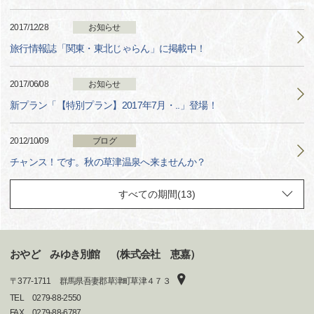
2017/12/28
お知らせ
旅行情報誌「関東・東北じゃらん」に掲載中！
2017/06/08
お知らせ
新プラン「【特別プラン】2017年7月・..」登場！
2012/10/09
ブログ
チャンス！です。秋の草津温泉へ来ませんか？
おやど みゆき別館 （株式会社 恵嘉）
〒
377-1711
群馬県吾妻郡草津町草津４７３
TEL
0279-88-2550
FAX
0279-88-6787