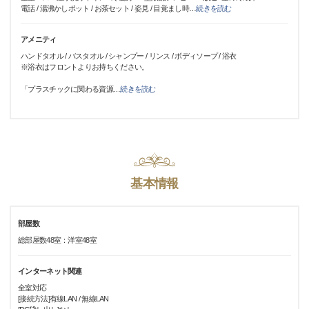
電話 / 湯沸かしポット / お茶セット / 姿見 / 目覚まし時
…
続きを読む
アメニティ
ハンドタオル / バスタオル / シャンプー / リンス / ボディソープ / 浴衣
※浴衣はフロントよりお持ちください。
「プラスチックに関わる資源
…
続きを読む
基本情報
部屋数
総部屋数48室：洋室48室
インターネット関連
全室対応
[接続方法]有線LAN / 無線LAN