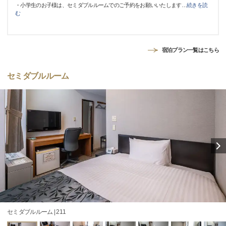
・小学生のお子様は、セミダブルルームでのご予約をお願いいたします
…
続きを読
む
宿泊プラン一覧はこちら
セミダブルルーム
セミダブルルーム | 211