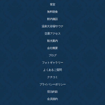
客室
無料朝食
館内施設
温泉大浴場/サウナ
交通アクセス
観光案内
会社概要
ブログ
フォトギャラリー
よくあるご質問
クチコミ
プライバシーポリシー
宿泊約款
会員規約