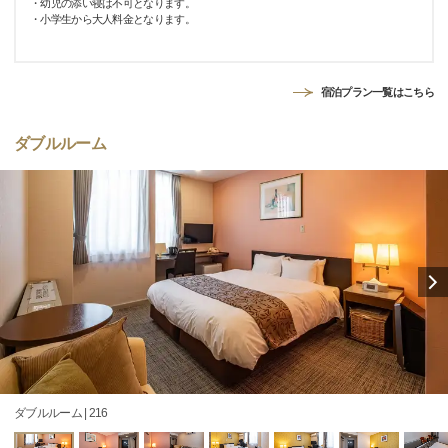
・幼児の添い寝は不可となります。
・小学生から大人料金となります。
宿泊プラン一覧はこちら
ダブルルーム
ダブルルーム | 216