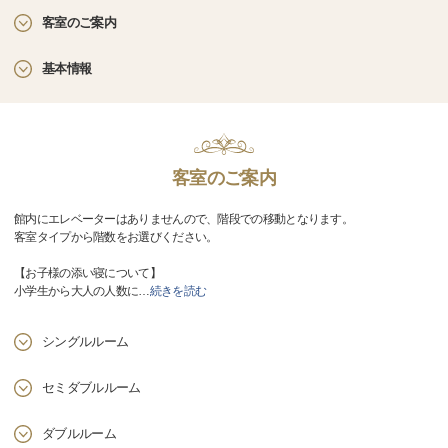
客室のご案内
基本情報
客室のご案内
館内にエレベーターはありませんので、階段での移動となります。
客室タイプから階数をお選びください。
【お子様の添い寝について】
小学生から大人の人数に
…
続きを読む
シングルルーム
セミダブルルーム
ダブルルーム