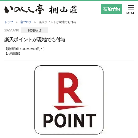
宿泊予約
MENU
トップ
宿ブログ
楽天ポイントが現地でも付与
お知らせ
2025/05/18
楽天ポイントが現地でも付与
【提供日程：
2025/05/18(日)
〜】
【
お得情報
】