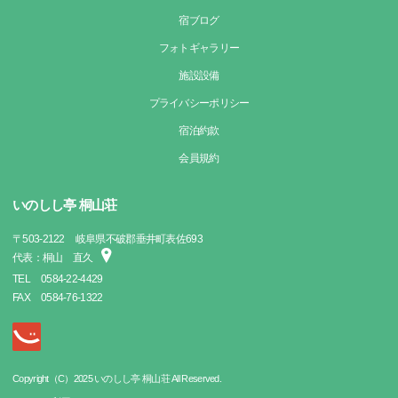
宿ブログ
フォトギャラリー
施設設備
プライバシーポリシー
宿泊約款
会員規約
いのしし亭 桐山荘
〒
503-2122
岐阜県不破郡垂井町表佐693
代表：桐山 直久
TEL
0584-22-4429
FAX
0584-76-1322
Copyright（C）2025 いのしし亭 桐山荘 All Reserved.