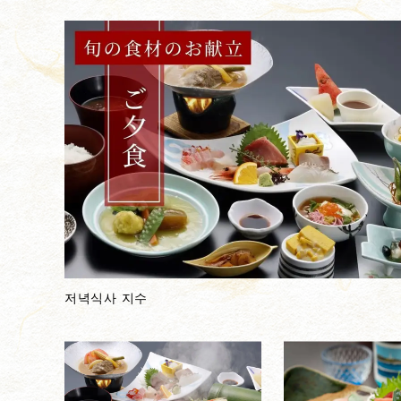
저녁식사 지수