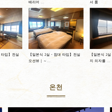
배리어
…
서 룸
 타입】전실
【일본식 2실・침대 타입】전실
【일본식 2
오션뷰｜～
…
지 의자를
…
온천