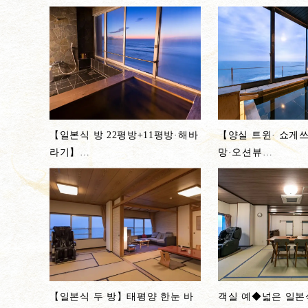
【일본식 방 22평방+11평방·해바
【양실 트윈· 쇼게
라기】
…
망·오션뷰
…
【일본식 두 방】태평양 한눈 바
객실 예◆넓은 일본