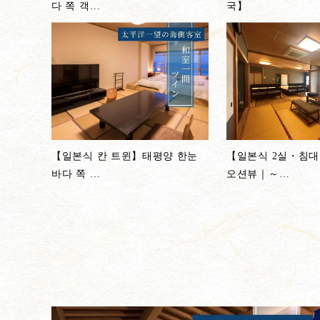
다 쪽 객
…
국】
【일본식 칸 트윈】태평양 한눈
【일본식 2실・침대
바다 쪽
…
오션뷰｜～
…