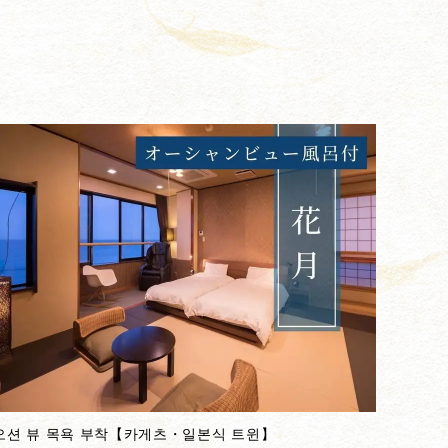
오션 뷰 목욕 부착【카게츠・일본식 트윈】