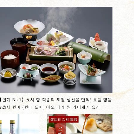
【인기 No.1】쵸시 항 직송의 제철 생선을 만끽! 호텔 명물
★쵸시 킨메 (킨메 도미) 아오 타케 찜 가이세키 요리