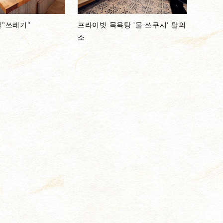
"쓰레기"
프라이빗 목욕탕 '물 쓰쿠시' 탈의
소