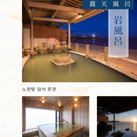
노천탕 암석 온천