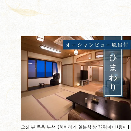
오션 뷰 목욕 부착【해바라기·일본식 방 22평미+11평미