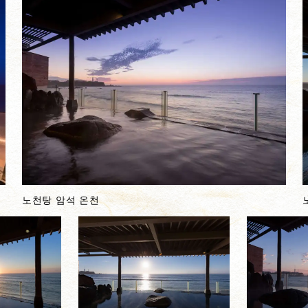
노천탕 암석 온천