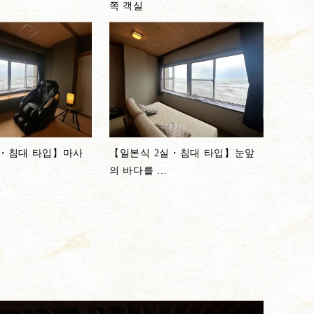
쪽 객실
실・침대 타입】마사
【일본식 2실・침대 타입】눈앞
의 바다를
…