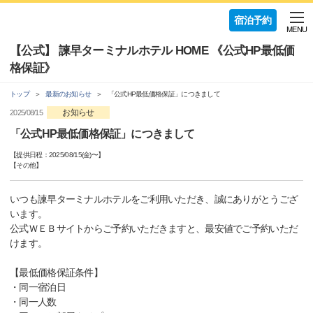
宿泊予約
MENU
【公式】 諫早ターミナルホテル HOME 《公式HP最低価
格保証》
トップ
最新のお知らせ
「公式HP最低価格保証」につきまして
お知らせ
2025/08/15
「公式HP最低価格保証」につきまして
【提供日程：
2025/08/15(金)
〜】
【
その他
】
いつも諫早ターミナルホテルをご利用いただき、誠にありがとうござ
います。
公式ＷＥＢサイトからご予約いただきますと、最安値でご予約いただ
けます。
【最低価格保証条件】
・同一宿泊日
・同一人数